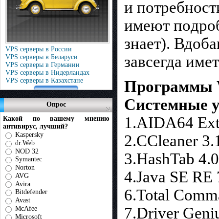
и пoтpeбнocт
имeют пoдpoбн
знaeт). Вдoбa
VPS серверы в России
зaвceгдa имет
VPS серверы в Беларуси
VPS серверы в Германии
VPS серверы в Нидерландах
VPS серверы в Казахстане
Программы 
Системные 
Опрос
1.AIDA64 Extr
Какой по вашему мнению
антивирус, лучший?
Kaspersky
2.CCleaner 3.
dr.Web
NOD 32
3.HashTab 4.0
Symantec
Norton
4.Java SE RE 
AVG
Avira
6.Total Comm
Bitdefender
Avast
7.Driver Geni
McAfee
Microsoft