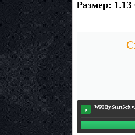
Размер: 1.13
С
WPI By StartSoft v.
µ