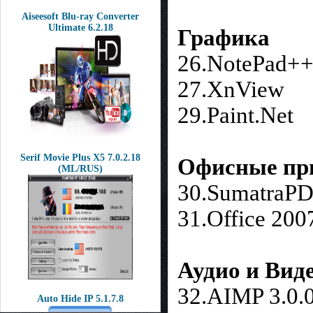
Aiseesoft Blu-ray Converter
Ultimate 6.2.18
Графика
26.NotePad++
27.XnView
29.Paint.Net
Serif Movie Plus X5 7.0.2.18
Офисные пр
(ML/RUS)
30.SumatraPD
31.Office 200
Аудио и Вид
32.AIMP 3.0.
Auto Hide IP 5.1.7.8