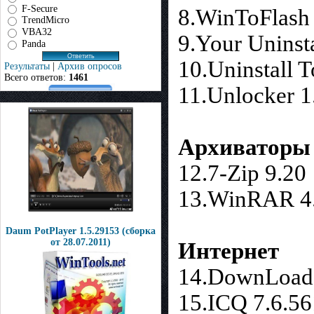
F-Secure
8.WinToFlash 
TrendMicro
VBA32
9.Your Uninsta
Panda
10.Uninstall T
Результаты
|
Архив опросов
Всего ответов:
1461
11.Unlocker 1
Архиваторы
12.7-Zip 9.20
13.WinRAR 4
Daum PotPlayer 1.5.29153 (сборка
от 28.07.2011)
Интернет
14.DownLoad 
15.ICQ 7.6.5