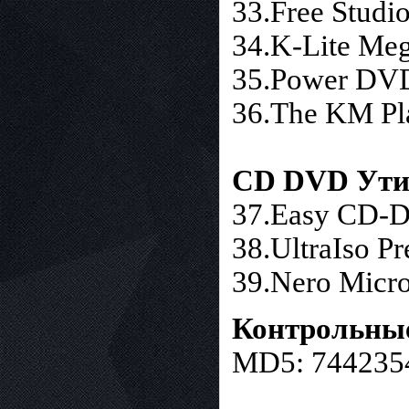
33.Free Studio
34.K-Lite Meg
35.Power D
36.The KM Pla
CD DVD Ут
37.Easy CD-D
38.UltraIso P
39.Nero Micro
Контрольны
MD5: 744235