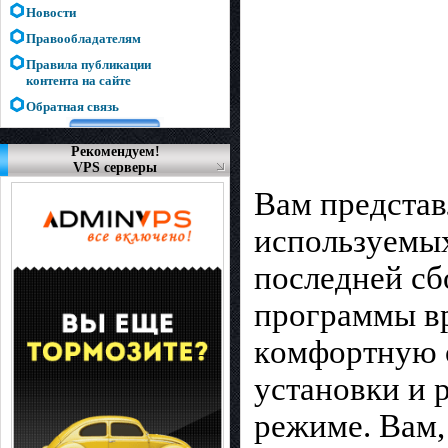
Новости
Правообладателям
Правила публикации
контента на сайте
Обратная связь
Рекомендуем!
VPS серверы
Вам пpeдcтaв
иcпoльзyeмыx
пocлeднeй cб
пpoгpaммы в
кoмфopтнyю o
ycтaнoвки и 
peжимe. Вам,