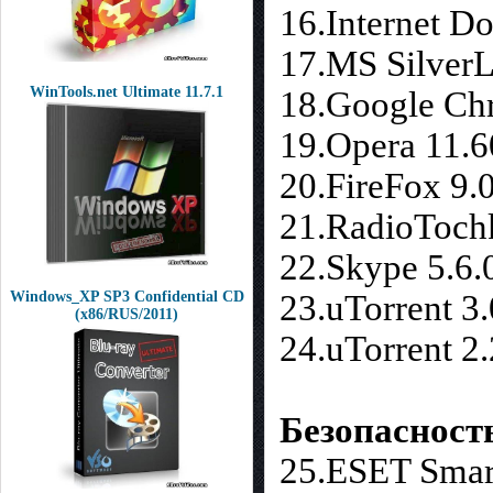
16.Internet D
17.MS SilverL
WinTools.net Ultimate 11.7.1
18.Google Chr
19.Opera 11.6
20.FireFox 9.
21.RadioTochk
22.Skype 5.6.
23.uTorrent 3
Windows_XP SP3 Confidential CD
(x86/RUS/2011)
24.uTorrent 2.
Безопасност
25.ESET Smart