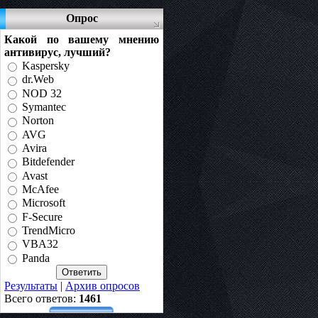
Опрос
Какой по вашему мнению
антивирус, лучший?
Kaspersky
dr.Web
NOD 32
Symantec
Norton
AVG
Avira
Bitdefender
Avast
McAfee
Microsoft
F-Secure
TrendMicro
VBA32
Panda
Результаты
|
Архив опросов
Всего ответов:
1461