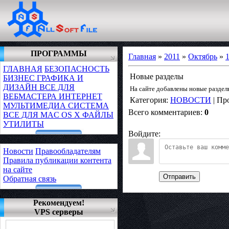
ПРОГРАММЫ
Главная
»
2011
»
Октябрь
»
ГЛАВНАЯ
БЕЗОПАСНОСТЬ
Новые разделы
БИЗНЕС
ГРАФИКА И
ДИЗАЙН
ВСЕ ДЛЯ
На сайте добавлены новые раздел
ВЕБМАСТЕРА
ИНТЕРНЕТ
Категория
:
НОВОСТИ
|
Пр
МУЛЬТИМЕДИА
СИСТЕМА
Всего комментариев
:
0
ВСЕ ДЛЯ MAC OS X
ФАЙЛЫ
УТИЛИТЫ
Войдите:
Новости
Правообладателям
Правила публикации контента
на сайте
Отправить
Обратная связь
Рекомендуем!
VPS серверы