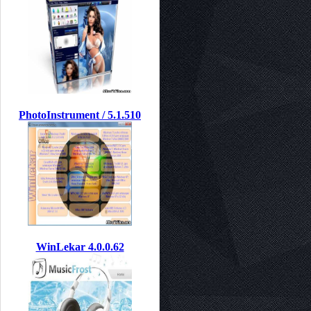
PhotoInstrument / 5.1.510
WinLekar 4.0.0.62