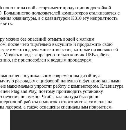
ch пополнила свой ассортимент продукции водостойкой
0.
Большинство пользователей компьютеров сталкиваются с
нения клавиатуры, а с клавиатурой K310 эту неприятность
авить.
ру можно без опасений отмыть водой с мягким
ом, после чего тщательно высушить и продолжить свою
атуре имеются дренажные отверстия, которые позволяют ей
. Мочить в воде запрещено только кончик USB-кабеля,
ению, не приспособлен к водным процедурам.
 выполнена в уникальном современном дизайне, а
вычную раскладку с цифровой панелью и функциональными
ые максимально упростят работу с компьютером. Клавиатура
гией Plug and Play, поэтому производить установку
спечения не нужно. Чтобы клавиатура быстро не
энергичной работы и многократного мытья, символы на
ны лазером, а также оснащены специальным покрытием.