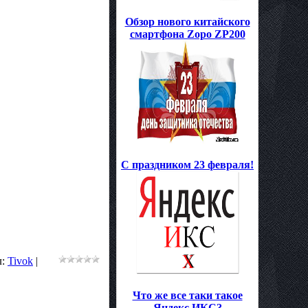
Обзор нового китайского
смартфона Zopo ZP200
С праздником 23 февраля!
л
:
Tivok
|
Что же все таки такое
Яндекс ИКС?