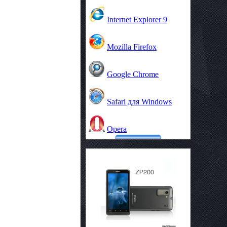
Internet Explorer 9
Mozilla Firefox
Google Chrome
Safari для Windows
Opera