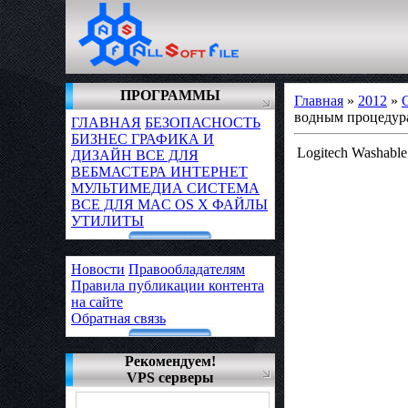
ПРОГРАММЫ
Главная
»
2012
»
водным процедур
ГЛАВНАЯ
БЕЗОПАСНОСТЬ
БИЗНЕС
ГРАФИКА И
Logitech Washabl
ДИЗАЙН
ВСЕ ДЛЯ
ВЕБМАСТЕРА
ИНТЕРНЕТ
МУЛЬТИМЕДИА
СИСТЕМА
ВСЕ ДЛЯ MAC OS X
ФАЙЛЫ
УТИЛИТЫ
Новости
Правообладателям
Правила публикации контента
на сайте
Обратная связь
Рекомендуем!
VPS серверы