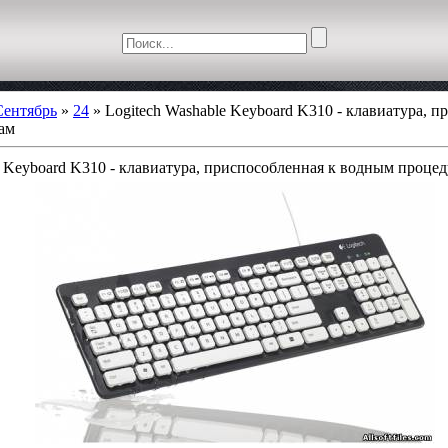
Сентябрь
»
24
» Logitech Washable Keyboard K310 - клавиатура, п
ам
e Keyboard K310 - клавиатура, приспособленная к водным проце