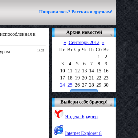
Понравилось? Расскажи друзьям!
Архив новостей
риспособленная к
«
Сентябрь 2012
»
Пн
Вт
Ср
Чт
Пт
Сб
Вс
дурам
14:28
1
2
3
4
5
6
7
8
9
10
11
12
13
14
15
16
17
18
19
20
21
22
23
24
25
26
27
28
29
30
Выбери себе браузер!
Яндекс Браузер
Internet Explorer 8