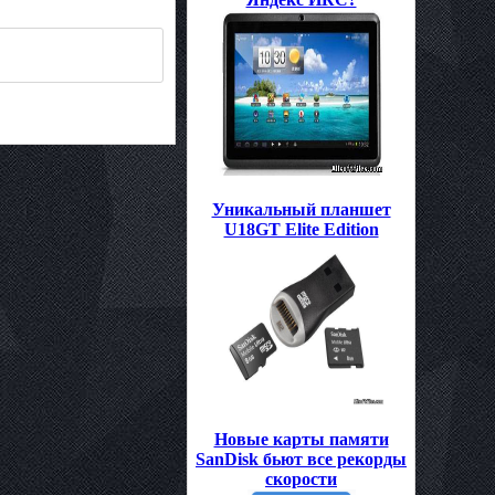
Уникальный планшет
U18GT Elite Edition
Новые карты памяти
SanDisk бьют все рекорды
скорости