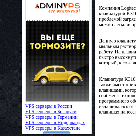
Компания Logite
клавиатурой K31
проблемой загряз
можно легко испр
Данную клавиату
мыльным раствор
работу. На клави
быстро высохнуть
который, к сожал
Клавиатура K310
также имеет при
клавишами, котор
снабжена техноло
программного обе
VPS серверы в России
изнашивалась от 
VPS серверы в Беларуси
клавишах нанесе
VPS серверы в Германии
VPS серверы в Нидерландах
VPS серверы в Казахстане