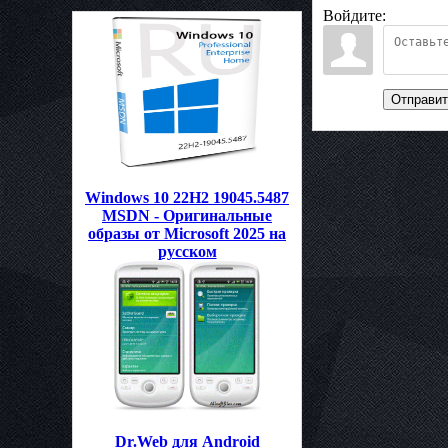
Войдите:
Отправит
Windows 10 22H2 19045.5487
MSDN - Оригинальные
образы от Microsoft 2025 на
русском
Dr.Web для Android