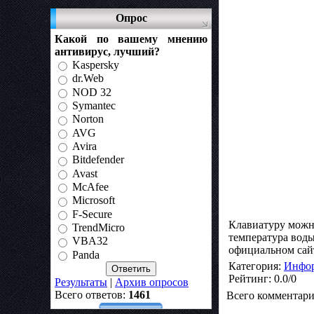
Опрос
Какой по вашему мнению
антивирус, лучший?
Kaspersky
dr.Web
NOD 32
Symantec
Norton
AVG
Avira
Bitdefender
Avast
McAfee
Microsoft
F-Secure
Клавиатуру можно
TrendMicro
температура воды
VBA32
официальном сайт
Panda
Категория
:
Инфор
Рейтинг
:
0.0
/
0
Результаты
|
Архив опросов
Всего ответов:
1461
Всего комментар