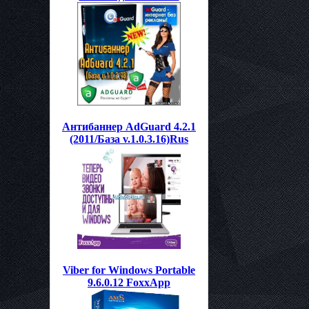
Антибаннер AdGuard 4.2.1
(2011/База v.1.0.3.16)Rus
Viber for Windows Portable
9.6.0.12 FoxxApp