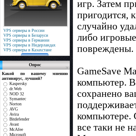
игр. Затем п
пригодится, 
случайно уда
VPS серверы в России
либо игровые
VPS серверы в Беларуси
VPS серверы в Германии
VPS серверы в Нидерландах
повреждены.
VPS серверы в Казахстане
Опрос
GameSave Man
Какой по вашему мнению
антивирус, лучший?
компьютер. В
Kaspersky
dr.Web
сохранено ва
NOD 32
Symantec
поддерживает
Norton
AVG
компьютере. 
Avira
Bitdefender
все таки не 
Avast
McAfee
Microsoft