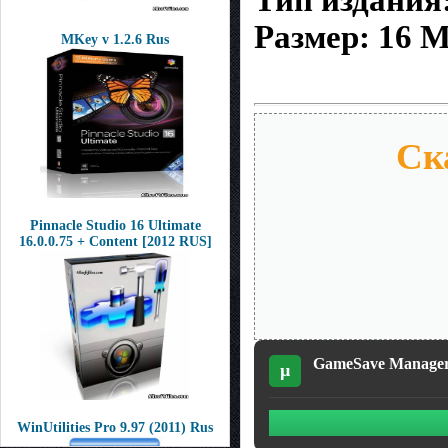
Тип издания
Размер: 16 
MKey v 1.2.6 Rus
Ск
Pinnacle Studio 16 Ultimate
16.0.0.75 + Content [2012 RUS]
GameSave Manager 
µ
WinUtilities Pro 9.97 (2011) Rus