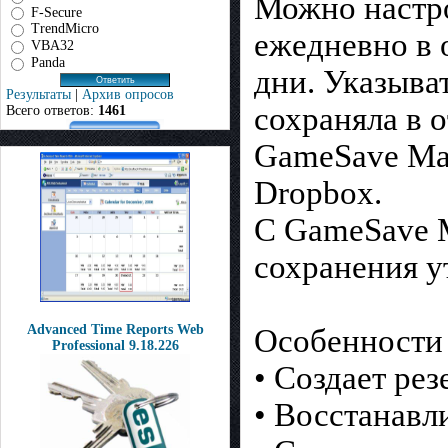
Можно настро
F-Secure
TrendMicro
ежедневно в 
VBA32
Panda
дни. Указыва
Результаты
|
Архив опросов
сохраняла в 
Всего ответов:
1461
GameSave Ma
Dropbox.
С GameSave M
сохранения у
Advanced Time Reports Web
Особенности
Professional 9.18.226
• Создает ре
• Восстанавл