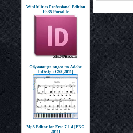
WinUtilities Professional Edition
10.35 Portable
Обучающее видео по Adobe
InDesign CS5[2011]
Mp3 Editor for Free 7.1.4 [ENG
2011]