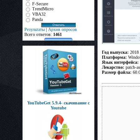
F-Secure
TrendMicro
VBA32
Panda
Результаты
|
Архив опросов
Всего ответов:
1461
Год выпуска:
2018
Платформа:
Window
Язык интерфейса:
Лекарство:
patch-as
Размер файла:
60.
YouTubeGet 5.9.4- скачивание с
Youtube