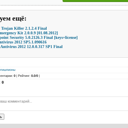
уем ещё
:
 Trojan Killer 2.1.2.4 Final
mergency Kit 2.0.0.9 [01.08.2012]
int Security 5.0.2126.3 Final [keys+license]
ntivirus 2012 SP5.1.090616
 Antivirus 2012 12.0.0.317 SP1 Final
нтишпионы
ентарии:
0
| Рейтинг:
0.0
/
0
|
:
0
ь