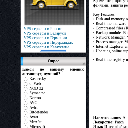
Кроме того, присут
файлами, защита рее
Key Features:
• Disk and memory sc
• Real-time malware f
• Compressed files 
VPS серверы в России
• Backup module: Back
VPS серверы в Беларуси
• Network Manager. Vi
VPS серверы в Германии
• Process manager. V
VPS серверы в Нидерландах
• Internet Explorer an
VPS серверы в Казахстане
• Updating online su
• Real-time registry m
Опрос
Какой по вашему мнению
антивирус, лучший?
Kaspersky
dr.Web
NOD 32
Symantec
Norton
AVG
Avira
Bitdefender
Avast
Наименование:
Ant
McAfee
Лекарство:
Patch
Язык Интерфейса:
Microsoft