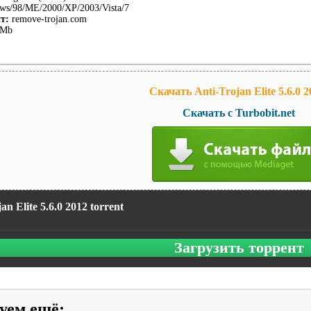
s/98/ME/2000/XP/2003/Vista/7
т:
remove-trojan.com
 Mb
Скачать Anti-Trojan Elite 5.6.0 2
Скачать с Turbobit.net
an Elite 5.6.0 2012 torrent
Загрузить торрент
уем ещё
: