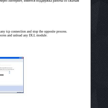
ерез Интернет, имеется поддержка работы со сжатым
any tcp connection and stop the opposite process.
process and unload any DLL module.