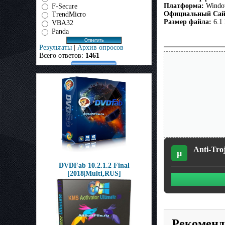
Платформа:
Window
F-Secure
Официальный Сай
TrendMicro
Размер файла:
6.1
VBA32
Panda
Результаты
|
Архив опросов
Всего ответов:
1461
Anti-Troj
µ
DVDFab 10.2.1.2 Final
[2018|Multi,RUS]
Рекоменд