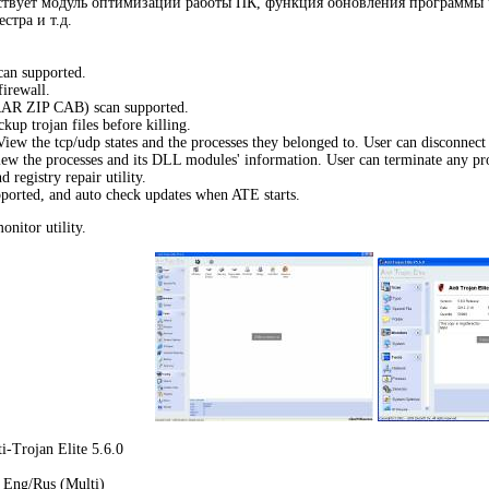
ствует модуль оптимизации работы ПК, функция обновления программы ч
стра и т.д.
an supported.
irewall.
(RAR ZIP CAB) scan supported.
up trojan files before killing.
ew the tcp/udp states and the processes they belonged to. User can disconnect 
iew the processes and its DLL modules' information. User can terminate any 
d registry repair utility.
pported, and auto check updates when ATE starts.
onitor utility.
i-Trojan Elite 5.6.0
Eng/Rus (Multi)