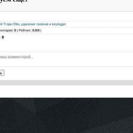
ti Trojan Elite
,
удаление троянов и keylogger
ентарии:
0
| Рейтинг:
0.0
/
0
|
:
0
ь