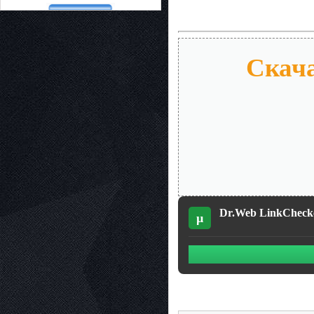
Скача
Dr.Web LinkChecke
µ