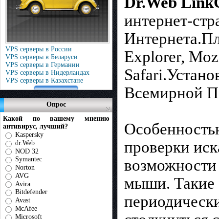
Dr.Web Link
интернет-стр
Интернета.Пл
VPS серверы в России
Explorer, Moz
VPS серверы в Беларуси
VPS серверы в Германии
Safari.Устан
VPS серверы в Нидерландах
VPS серверы в Казахстане
Всемирной Па
Опрос
Какой по вашему мнению
Особенностью
антивирус, лучший?
Kaspersky
проверки ис
dr.Web
NOD 32
Symantec
возможности
Norton
AVG
мыши. Такие 
Avira
Bitdefender
периодически
Avast
McAfee
Microsoft