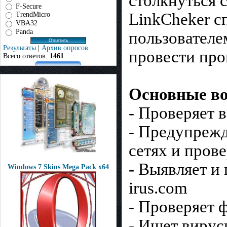
столкнуться 
F-Secure
LinkCheker с
TrendMicro
VBA32
Panda
пользователем
Результаты
|
Архив опросов
провести про
Всего ответов:
1461
Основные во
- Проверяет 
- Предупрежд
сетях и пров
- Выявляет и
Windows 7 Skins Mega Pack x64
irus.com
- Проверяет 
- Ищет вирус