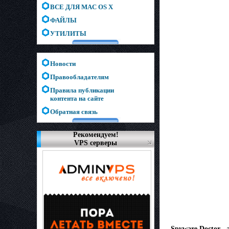
ВСЕ ДЛЯ MAC OS X
ФАЙЛЫ
УТИЛИТЫ
Новости
Правообладателям
Правила публикации
контента на сайте
Обратная связь
Рекомендуем!
VPS серверы
Spyware Doctor -