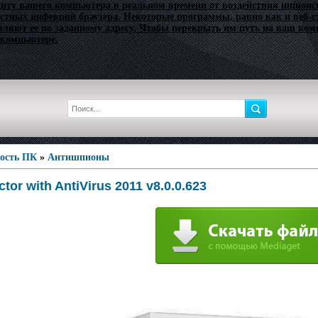
щиту вашего компьютера в реальном времени от воздействия шпионск
стных инфекций браузера. Некоторые программы, равно как и веб-с
т ее по заданному адресу. Чтобы перекрыть им путь на ваш компью
 компьютере.
ность ПК
»
Антишпионы
tor with AntiVirus 2011 v8.0.0.623