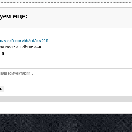
уем ещё
:
pyware Doctor with AntiVirus 2011
ментарии:
0
| Рейтинг:
0.0
/
0
|
:
0
ь