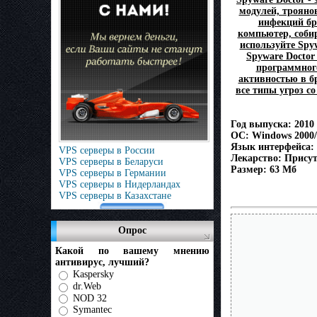
модулей, трояно
инфекций бр
компьютер, соби
используйте Spy
Spyware Doctor
программного
активностью в бр
все типы угроз с
Год выпуска: 2010
ОС: Windows 2000/
Язык интерфейса: 
VPS серверы в России
Лекарство: Присутс
VPS серверы в Беларуси
Размер: 63 Мб
VPS серверы в Германии
VPS серверы в Нидерландах
VPS серверы в Казахстане
Опрос
Какой по вашему мнению
антивирус, лучший?
Kaspersky
dr.Web
NOD 32
Symantec