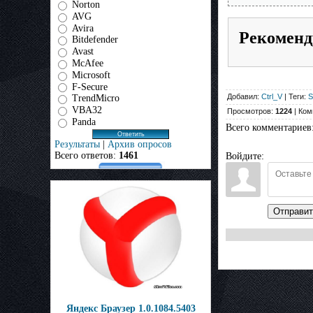
Norton
AVG
Avira
Рекоменд
Bitdefender
Avast
McAfee
Microsoft
F-Secure
Добавил:
Ctrl_V
| Теги:
S
TrendMicro
VBA32
Просмотров:
1224
| Ком
Panda
Всего комментариев
Результаты
|
Архив опросов
Всего ответов:
1461
Войдите:
Отправит
Яндекс Браузер 1.0.1084.5403