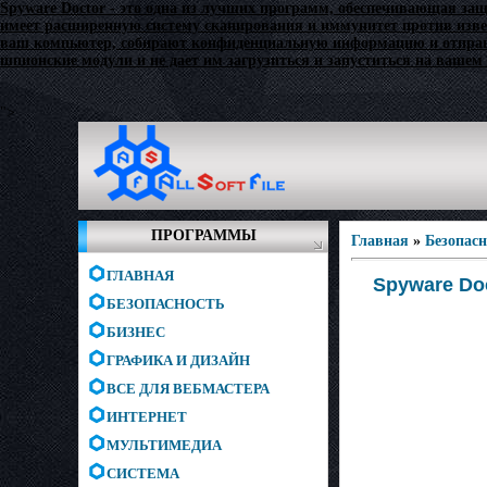
Spyware Doctor - это одна из лучших программ, обеспечивающая за
имеет расширенную систему сканирования и иммунитет против изве
ваш компьютер, собирают конфиденциальную информацию и отправляю
шпионские модули и не дает им загрузиться и запуститься на вашем
">
ПРОГРАММЫ
Главная
»
Безопас
ГЛАВНАЯ
Spyware Doc
БЕЗОПАСНОСТЬ
БИЗНЕС
ГРАФИКА И ДИЗАЙН
ВСЕ ДЛЯ ВЕБМАСТЕРА
ИНТЕРНЕТ
МУЛЬТИМЕДИА
СИСТЕМА