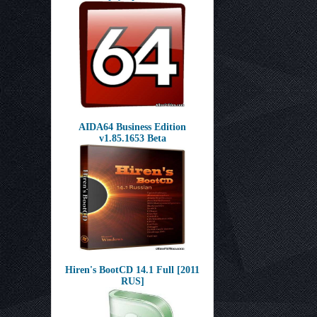
AIDA64 Business Edition
v1.85.1653 Beta
Hiren's BootCD 14.1 Full [2011
RUS]