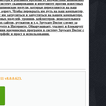
 систему сканирования и иммунитет против известных
 шпионские модули, которые переселяются на ваш
адресу. Чтобы перекрыть им путь на ваш компьютер,
т им загрузиться и запуститься на вашем компьютере.
ых модулей, троянов, кейлоггеров, нежелательного
айтов, руткитов и т.д. Spyware Doctor следит за
уете в Интернете. Обнаруживает, удаляет и блокирует
ния вредоносных программ в систему Spyware Doctor с
рфейс и прост в использовании.
1 v8.0.0.623.