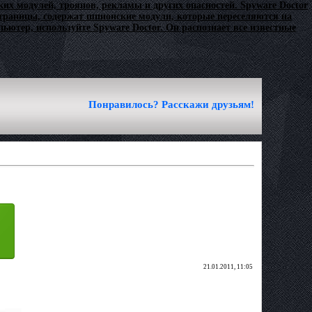
их модулей, троянов, рекламы и других опасностей. Spyware Doctor
траницы, содержат шпионские модули, которые переселяются на
тер, используйте Spyware Doctor. Он распознает все известные
Понравилось? Расскажи друзьям!
21.01.2011, 11:05