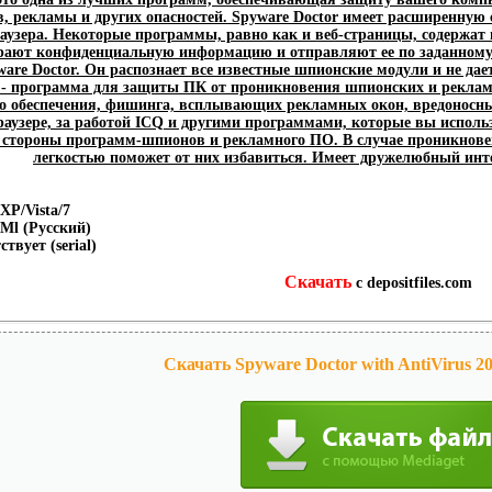
в, рекламы и других опасностей. Spyware Doctor имеет расширенную
аузера. Некоторые программы, равно как и веб-страницы, содержат
рают конфиденциальную информацию и отправляют ее по заданному 
ware Doctor. Он распознает все известные шпионские модули и не дае
 - программа для защиты ПК от проникновения шпионских и рекламн
 обеспечения, фишинга, всплывающих рекламных окон, вредоносных с
аузере, за работой ICQ и другими программами, которые вы использ
о стороны программ-шпионов и рекламного ПО. В случае проникнове
легкостью поможет от них избавиться. Имеет дружелюбный инте
XP/Vista/7
Ml (Русский)
твует (serial)
Скачать
с depositfiles.com
Скачать Spyware Doctor with AntiVirus 201