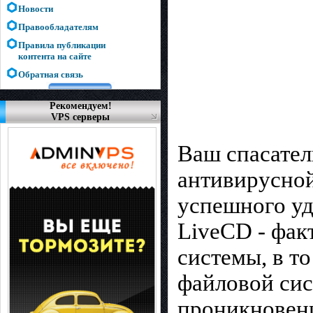
Новости
Правообладателям
Правила публикации
контента на сайте
Обратная связь
Рекомендуем!
VPS серверы
Ваш спасател
антивирусной
успешного у
LiveCD - фак
системы, в т
файловой сис
проникновени