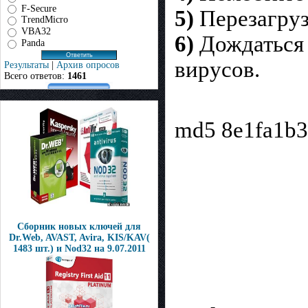
F-Secure
5)
Перезагруз
TrendMicro
VBA32
6)
Дождаться 
Panda
вирусов.
Результаты
|
Архив опросов
Всего ответов:
1461
md5 8e1fa1b
Сборник новых ключей для
Dr.Web, AVAST, Avira, KIS/KAV(
1483 шт.) и Nod32 на 9.07.2011