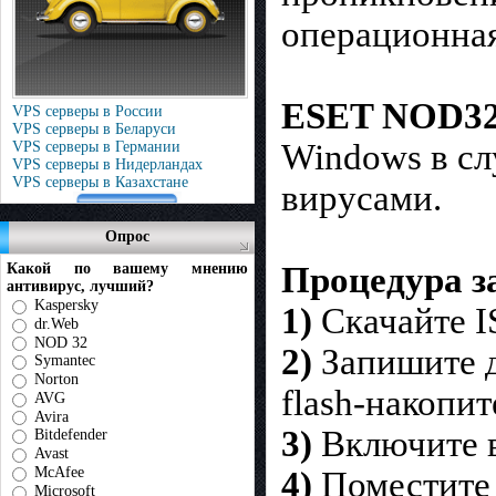
операционная
ESET NOD32
VPS серверы в России
VPS серверы в Беларуси
Windows в сл
VPS серверы в Германии
VPS серверы в Нидерландах
VPS серверы в Казахстане
вирусами.
Опрос
Процедура з
Какой по вашему мнению
антивирус, лучший?
Kaspersky
1)
Скачайте I
dr.Web
NOD 32
2)
Запишите д
Symantec
Norton
flash-накопит
AVG
Avira
3)
Включите 
Bitdefender
Avast
McAfee
4)
Поместите 
Microsoft