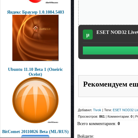
Яндекс Браузер 1.0.1084.5403
ESET NOD32 LiveCD
µ
Ubuntu 11.10 Beta 1 (Oneiric
Ocelot)
Рекомендуем е
Добавил:
Tivok
| Теги:
ESET NOD32 Li
Просмотров:
861
| Комментарии:
0
| Р
Всего комментариев
:
0
BitComet 20110826 Beta (ML/RUS)
Войдите: