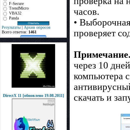
проверка на 
F-Secure
TrendMicro
часов.
VBA32
Panda
• Выборочная
Результаты
|
Архив опросов
проверяет со
Всего ответов:
1461
Примечание
через 10 дне
компьютера с
антивирусный
скачать и зап
DirectX 11 [обновлено 19.08.2011]