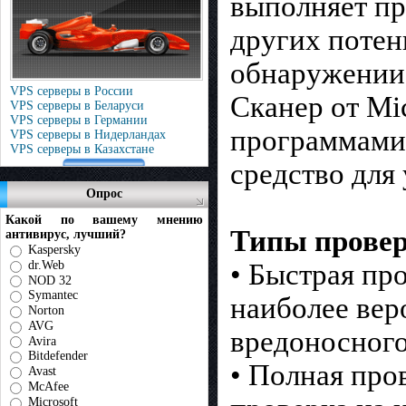
выполняет пр
других потен
обнаружении
VPS серверы в России
Сканер от Mi
VPS серверы в Беларуси
VPS серверы в Германии
программами 
VPS серверы в Нидерландах
VPS серверы в Казахстане
средство для
Опрос
Какой по вашему мнению
Типы проверо
антивирус, лучший?
Kaspersky
dr.Web
• Быстрая пр
NOD 32
Symantec
наиболее вер
Norton
AVG
вредоносног
Avira
Bitdefender
• Полная про
Avast
McAfee
Microsoft