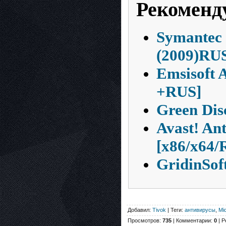
Рекоменд
Symantec 
(2009)RU
Emsisoft 
+RUS]
Green Disc
Avast! An
[x86/x64/
GridinSoft
Добавил:
Tivok
| Теги:
антивирусы
,
Mi
Просмотров:
735
| Комментарии:
0
| Р