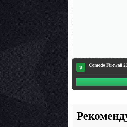
Comodo Firewall 2
µ
Рекоменд