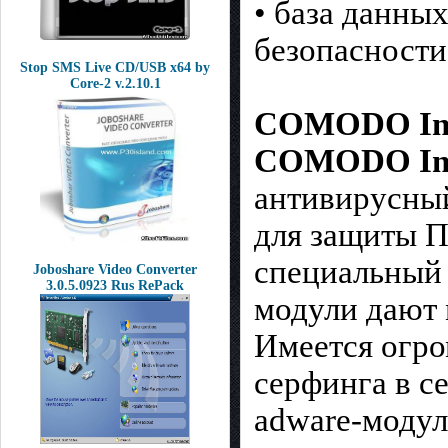
• база данны
безопасности
Stop SMS Live CD/USB x64 by
Core-2 v.2.10.1
COMODO Inte
COMODO Inte
антивирусный
для защиты П
специальный
Joboshare Video Converter
3.0.5.0923 Rus RePack
модули дают 
Имеется огро
серфинга в с
adware-модул