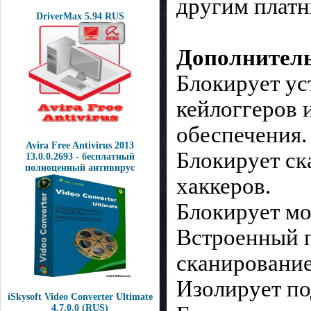
другим плат
DriverMax 5.94 RUS
Дополнител
Блокирует ус
кейлоггеров 
обеспечения.
Avira Free Antivirus 2013
Блокирует ск
13.0.0.2693 - бесплатный
полноценный антивирус
хаккеров.
Блокирует м
Встроенный п
сканирование
Изолирует по
iSkysoft Video Converter Ultimate
4.7.0.0 (RUS)