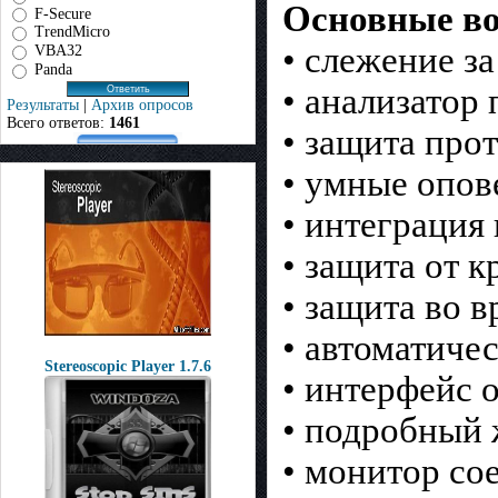
Основные во
F-Secure
TrendMicro
• слежение з
VBA32
Panda
• анализатор
Результаты
|
Архив опросов
Всего ответов:
1461
• защита про
• умные опов
• интеграция 
• защита от 
• защита во 
• автоматиче
Stereoscopic Player 1.7.6
• интерфейс 
• подробный 
• монитор со