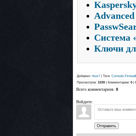
Kaspersky
Advanced 
PasswSear
Система «
Ключи дл
Добавил:
rbus7
| Теги:
Comodo Firewall
Просмотров:
1030
| Комментарии:
0
| 
Всего комментариев
:
0
Войдите:
Отправить