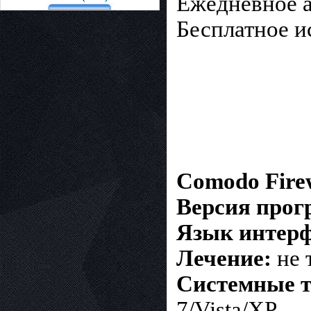
Ежедневное а
Бесплатное и
Comodo Firew
Версия про
Язык интерф
Лечение:
не 
Системные т
7/Vista/XP