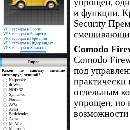
упрощен, одн
и функции. К
Security Пре
VPS серверы в России
смешивающий 
VPS серверы в Беларуси
VPS серверы в Германии
VPS серверы в Нидерландах
Comodo Firew
VPS серверы в Казахстане
Comodo Firew
Опрос
под управле
Какой по вашему мнению
антивирус, лучший?
практически 
Kaspersky
dr.Web
отдельным ко
NOD 32
Symantec
Norton
упрощен, но 
AVG
Avira
возможности
Bitdefender
Avast
McAfee
Microsoft