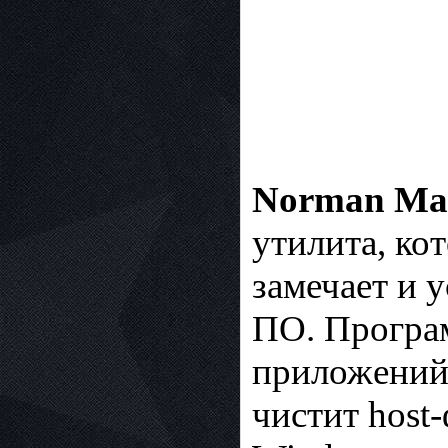
Norman Mal
утилита, ко
замечает и 
ПО. Програ
приложений, 
чистит host