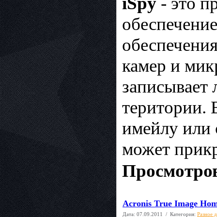
iSpy
- это п
обеспечение
обеспечения
камер и ми
записывает 
територии. 
имейлу или
может прикр
Просмотров
Acronis True Image Hom
Дата:
07.09.2011
/ Категория:
Разное 