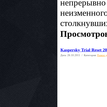
непрерывно 
неизменного
столкнувших
Просмотров
Kaspersky Trial Reset 20
Дата:
26.10.2011
/ Категория:
Разное 