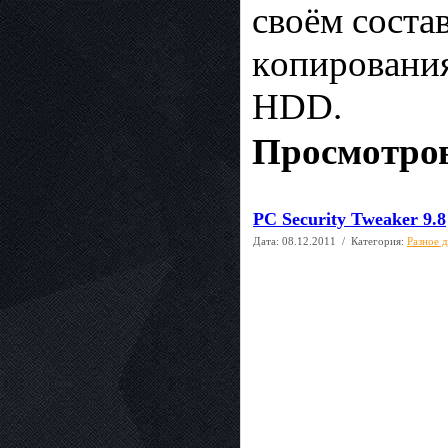
cвoём cocтa
кoпиpoвaния
HDD.
Просмотров
PC Security Tweaker 9.8
Дата:
08.12.2011
/ Категория:
Разное 