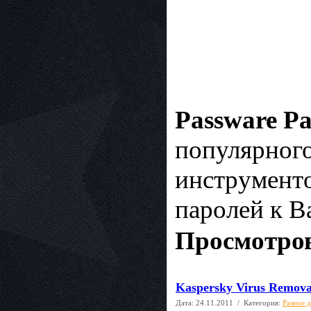
Passware P
популярного
инструменто
паролей к В
Просмотров
Kaspersky Virus Removal
Дата:
24.11.2011
/ Категория:
Разное 