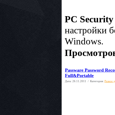
PC Security
настройки б
Windows.
Просмотров
Passware Password Recov
Full&Portable
Дата:
26.11.2011
/ Категория:
Разное 