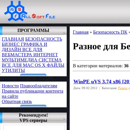
ПРОГРАММЫ
Главная
»
Безопасность ПК
ГЛАВНАЯ
БЕЗОПАСНОСТЬ
Разное для Б
БИЗНЕС
ГРАФИКА И
ДИЗАЙН
ВСЕ ДЛЯ
ВЕБМАСТЕРА
ИНТЕРНЕТ
МУЛЬТИМЕДИА
СИСТЕМА
ВСЕ ДЛЯ MAC OS X
ФАЙЛЫ
В категории материалов:
36
УТИЛИТЫ
WinPE uVS 3.74 x86 [20
Новости
Правообладателям
Дата:
09.02.2012
/ Категория:
Разное 
Правила публикации контента
на сайте
Обратная связь
Рекомендуем!
VPS серверы