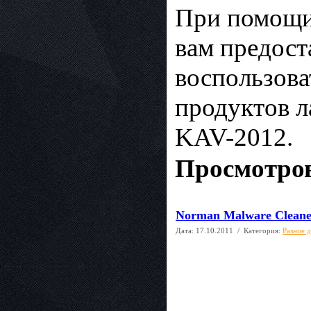
При помощи
вам предост
воспользова
продуктов л
KAV-2012.
Просмотров
Norman Malware Cleaner
Дата:
17.10.2011
/ Категория:
Разное 