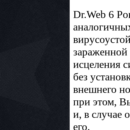
Dr.Web 6 Por
аналогичны
вирусоустой
зараженной 
исцеления с
без установ
внешнего но
при этом, В
и, в случае
его.