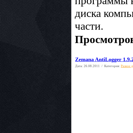
программы в
диска компь
части.
Просмотров
Zemana AntiLogger 1.9.2
Дата:
26.08.2011
/ Категория:
Разное 