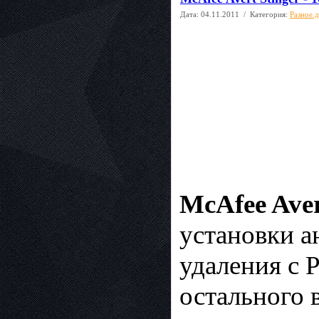
Дата:
04.11.2011
/ Категория:
Разное 
McAfee Aver
установки а
удаления с 
остального 