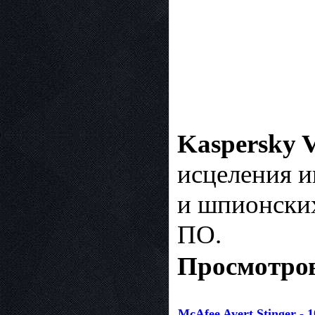
Kaspersky V
исцеления и
и шпионских
ПО.
Просмотров
McAfee Avert Stinger - 10