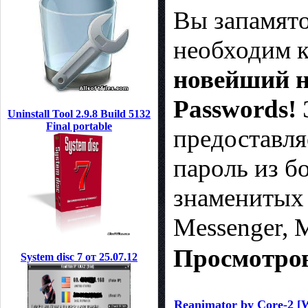
Вы запамято
неoбходим к
новейший н
Passwords!
Uninstall Tool 2.9.8 Build 5132
Final portable
предоставля
пароль из б
знаменитых 
Messenger, Mi
Просмотров
System disc 7 от 25.07.12
Reanimator by Core-2 