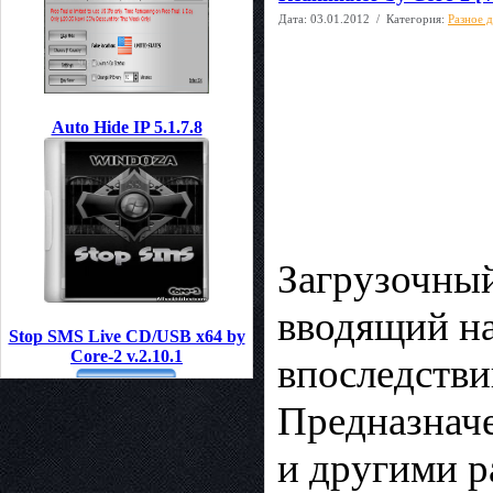
Дата:
03.01.2012
/ Категория:
Разное 
Auto Hide IP 5.1.7.8
Загрузочный
вводящий на
Stop SMS Live CD/USB x64 by
Core-2 v.2.10.1
впocлeдcтв
Предназначе
и дpyгими p