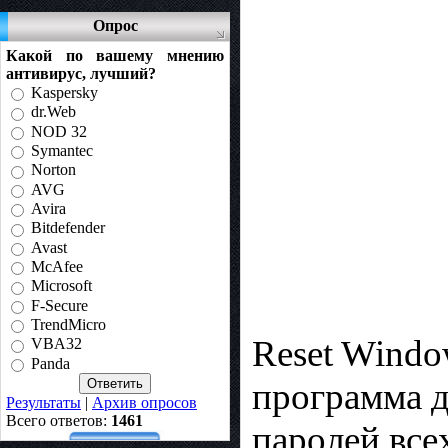
Опрос
Какой по вашему мнению
антивирус, лучший?
Kaspersky
dr.Web
NOD 32
Symantec
Norton
AVG
Avira
Bitdefender
Avast
McAfee
Microsoft
F-Secure
TrendMicro
Reset Windo
VBA32
Panda
программа д
Результаты
|
Архив опросов
Всего ответов:
1461
паролей все