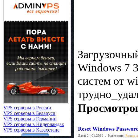
Загрузочны
Windows 7 3
систем от w
трудно_удал
Просмотров
VPS серверы в России
VPS серверы в Беларуси
VPS серверы в Германии
VPS серверы в Нидерландах
Reset Windows Password
VPS серверы в Казахстане
Дата:
24.01.2012
/ Категория:
Разное 