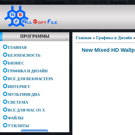
Количество:
132 шт. |
Разрешение:
1920x1200/2560x1600 |
Формат:
JPG
ПРОГРАММЫ
Главная
»
Графика и Дизайн
ГЛАВНАЯ
New Mixed HD Wallp
БЕЗОПАСНОСТЬ
БИЗНЕС
ГРАФИКА И ДИЗАЙН
ВСЕ ДЛЯ ВЕБМАСТЕРА
ИНТЕРНЕТ
МУЛЬТИМЕДИА
СИСТЕМА
ВСЕ ДЛЯ MAC OS X
ФАЙЛЫ
УТИЛИТЫ