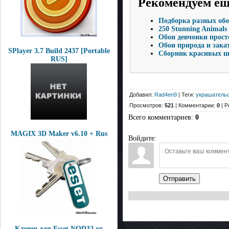
Рекомендуем е
Подборка разных обо
250 Stunning Animals
Обои девчонки прост
Обои природа и зака
SPlayer 3.7 Build 2437 [Portable
Сборник красивых ш
RUS]
Добавил:
Rad4en9
| Теги:
украшатель
Просмотров:
521
| Комментарии:
0
| Р
Всего комментариев
:
0
MAGIX 3D Maker v6.10 + Rus
Войдите:
Отправить
Ключи для Esset NOD32 от