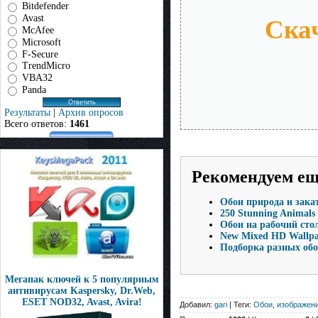
Bitdefender
Avast
Скач
McAfee
Microsoft
F-Secure
TrendMicro
VBA32
Panda
Результаты
|
Архив опросов
Всего ответов:
1461
Рекомендуем е
Обои природа и зака
250 Stunning Animals
Обои на рабочий сто
New Mixed HD Wallpa
Подборка разных обо
Мегапак ключей к 5 популярным
антивирусам Kaspersky, Dr.Web,
ESET NOD32, Avast, Avira!
Добавил:
gari
| Теги:
Обои
,
изображен