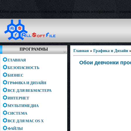
Обои девчонки просто прелесть - сборка красивых изображений с очаро
">
ПРОГРАММЫ
Главная
»
Графика и Дизайн
ГЛАВНАЯ
Обои девчонки про
БЕЗОПАСНОСТЬ
БИЗНЕС
ГРАФИКА И ДИЗАЙН
ВСЕ ДЛЯ ВЕБМАСТЕРА
ИНТЕРНЕТ
МУЛЬТИМЕДИА
СИСТЕМА
ВСЕ ДЛЯ MAC OS X
ФАЙЛЫ