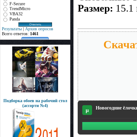
F-Secure
Размер:
15.1
TrendMicro
VBA32
Panda
Результаты
|
Архив опросов
Всего ответов:
1461
Скачат
Подборка обоев на рабочий стол
(ассорти №4)
Новогодние ёлочки
µ