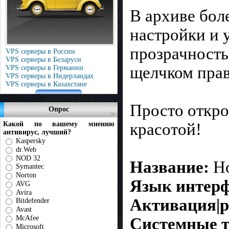
В архиве бол
настройки и у
прозрачность
VPS серверы в России
VPS серверы в Беларуси
щелчком прав
VPS серверы в Германии
VPS серверы в Нидерландах
VPS серверы в Казахстане
Просто откро
Опрос
красотой!
Какой по вашему мнению
антивирус, лучший?
Kaspersky
dr.Web
NOD 32
Название:
Но
Symantec
Norton
Язык интерф
AVG
Avira
Активация|р
Bitdefender
Avast
McAfee
Системные т
Microsoft