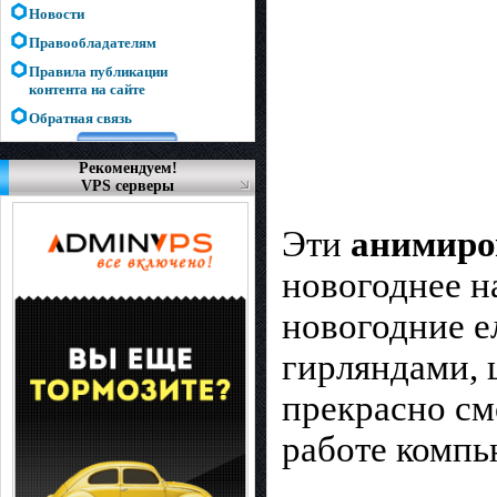
Новости
Правообладателям
Правила публикации
контента на сайте
Обратная связь
Рекомендуем!
VPS серверы
Эти
анимиро
новогоднее на
новогодние 
гирляндами, 
прекрасно см
работе компь