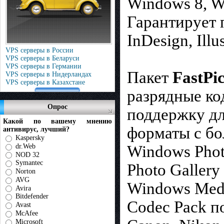
Windows 8, W
Гарантирует 
InDesign, Ill
VPS серверы в России
VPS серверы в Беларуси
VPS серверы в Германии
Пакет
FastPi
VPS серверы в Нидерландах
VPS серверы в Казахстане
разрядные ко
Опрос
поддержку дл
Какой по вашему мнению
форматы с бо
антивирус, лучший?
Kaspersky
dr.Web
Windows Phot
NOD 32
Symantec
Photo Gallery
Norton
AVG
Windows Medi
Avira
Bitdefender
Codec Pack п
Avast
McAfee
Microsoft