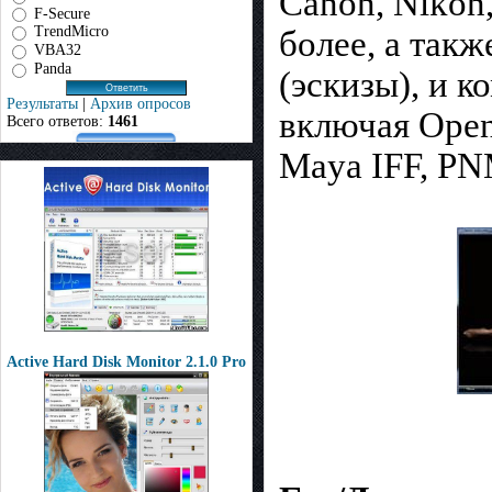
Canon, Nikon,
F-Secure
TrendMicro
более, а так
VBA32
Panda
(эскизы), и 
Результаты
|
Архив опросов
включая Open
Всего ответов:
1461
Maya IFF, PN
Active Hard Disk Monitor 2.1.0 Pro