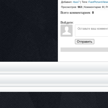
Добавил:
rbus7
| Теги:
FastPictureVie
Просмотров:
963
| Комментарии:
0
| Р
Всего комментариев
:
0
Войдите:
Отправить