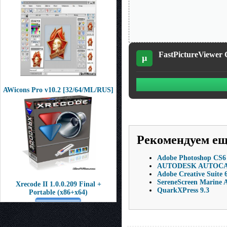
FastPictureViewer C
µ
AWicons Pro v10.2 [32/64/ML/RUS]
Рекомендуем е
Adobe Photoshop CS6 
AUTODESK AUTOCAD
Adobe Creative Suite 
SereneScreen Marine A
Xrecode II 1.0.0.209 Final +
QuarkXPress 9.3
Portable (x86+x64)