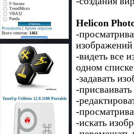
-создания ви
F-Secure
TrendMicro
VBA32
Panda
Helicon Phot
Результаты
|
Архив опросов
-просматрива
Всего ответов:
1461
изображений
-видеть все 
одном списке
-задавать из
-присваивать
-редактирова
TuneUp Utilities 12.0.1100 Portable
-просматрива
-искать изоб
-перемещать 