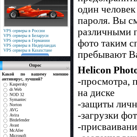
один человек
пароля. Вы с
различными п
VPS серверы в России
VPS серверы в Беларуси
фото таким сп
VPS серверы в Германии
VPS серверы в Нидерландах
VPS серверы в Казахстане
пребывают В
Опрос
Helicon Photo
Какой по вашему мнению
-просмотра, 
антивирус, лучший?
Kaspersky
dr.Web
на диске
NOD 32
Symantec
-защиты лич
Norton
AVG
-загрузки фо
Avira
Bitdefender
-присваивани
Avast
McAfee
Microsoft