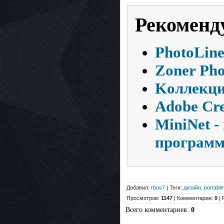
Рекоменд
PhotoLine
Zoner Pho
Kоллекци
Adobe Cre
MiniNet -
программ
Добавил:
rbus7
| Теги:
дизайн
,
portable
Просмотров:
1147
| Комментарии:
0
| 
Всего комментариев
:
0