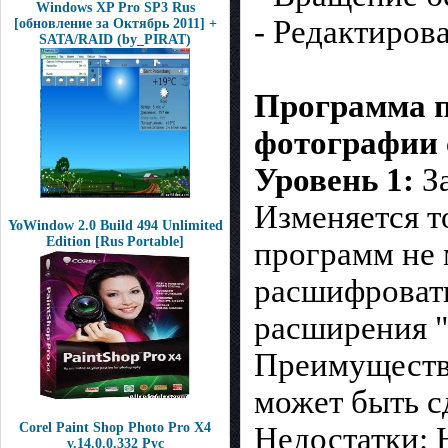
Windows XP Pro SP3 Rus
- Редактиров
[обновление за Октябрь 2011] +
SATA/RAID (by_PIRAT)
Программа 
фотографии 
Уровень 1:
З
Изменяется т
YoWindow 2.0 Build 494 Unlimited
Edition [Rus Portable]
программ не 
расшифровать
расширения "
Преимущества
может быть с
Corel Paint Shop Photo Pro X4
Недостатки: 
v.14.0.0.332 Рус