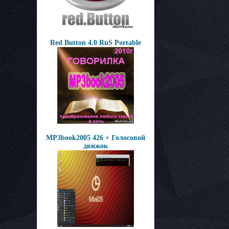
Red Button 4.0 RuS Portable
MP3book2005 426 + Голосовой
движок