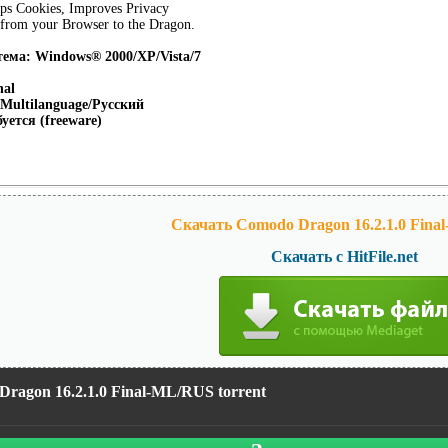
ps Cookies, Improves Privacy
h from your Browser to the Dragon.
ема: Windows® 2000/XP/Vista/7
nal
Multilanguage/Русский
уется (freeware)
Скачать Comodo Dragon 16.2.1.0 Fina
Скачать с HitFile.net
ragon 16.2.1.0 Final-ML/RUS torrent