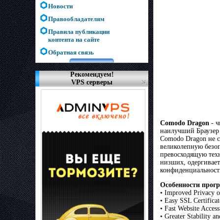
Новости
Правообладателям
Правила публикации
контента на сайте
Обратная связь
Рекомендуем!
VPS серверы
Comodo Dragon
- ч
наилучший Браузер
Comodo Dragon не с
великолепную безоп
превосходящую техн
низших, одергивает
конфиденциальност
Особенности прог
• Improved Privacy 
• Easy SSL Certificat
• Fast Website Access
• Greater Stability 