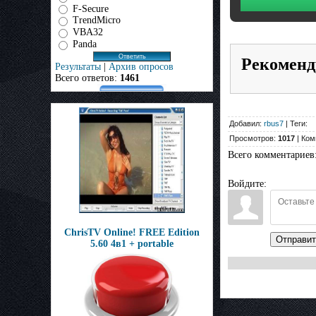
F-Secure
TrendMicro
VBA32
Panda
Рекоменд
Результаты
|
Архив опросов
Всего ответов:
1461
Добавил:
rbus7
| Теги:
Просмотров:
1017
| Ком
Всего комментариев
Войдите:
ChrisTV Online! FREE Edition
Отправит
5.60 4в1 + portable