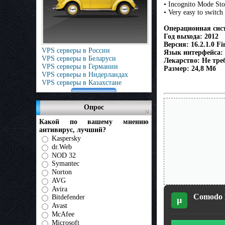
• Incognito Mode Sto
• Very easy to switc
Операционная сист
Год выхода: 2012
Версия: 16.2.1.0 Fi
VPS серверы в России
Язык интерфейса: 
VPS серверы в Беларуси
Лекарство: Не треб
VPS серверы в Германии
Размер: 24,8 Мб
VPS серверы в Нидерландах
VPS серверы в Казахстане
Опрос
Какой по вашему мнению
антивирус, лучший?
Kaspersky
dr.Web
NOD 32
Symantec
Norton
AVG
Avira
Comodo D
Bitdefender
µ
Avast
McAfee
Microsoft