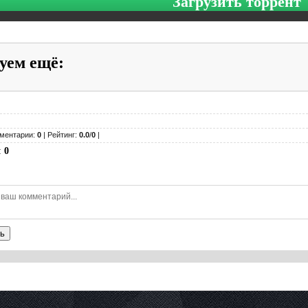
Загрузить торрент
уем ещё
:
ментарии:
0
| Рейтинг:
0.0
/
0
|
:
0
ь