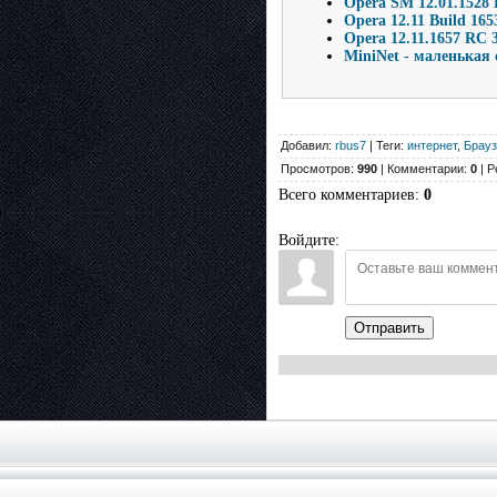
Opera SM 12.01.1528 
Opera 12.11 Build 165
Opera 12.11.1657 RC 3
MiniNet - маленькая
Добавил:
rbus7
| Теги:
интернет
,
Брау
Просмотров:
990
| Комментарии:
0
| Р
Всего комментариев
:
0
Войдите:
Отправить