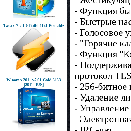
- Жестикуля
- Функция бы
- Быстрые на
Tweak-7 v 1.0 Build 1121 Portable
- Голосовое 
- "Горячие к
- Функция "К
- Поддержива
протокол TLS 
Winamp 2011 v5.61 Gold 3133
- 256-битное
[2011 RUS]
- Удаление л
- Управление 
- Электронна
- IRC-чат