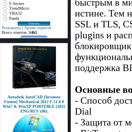
быстрым в ми
F-Secure
TrendMicro
истине. Тем 
VBA32
Panda
SSL и TLS, C
Результаты
|
Архив опросов
plugins и ра
Всего ответов:
1461
блокировщик
функциональн
поддержка BI
Основные в
Autodesk AutoCAD [Inventor
- Cпособ дос
Fusion] Mechanical 2012 F.51.0.0
Win7 & WinXP PORTEBLE [2011
Dial
ENG/RUS x86]
- Защита от 