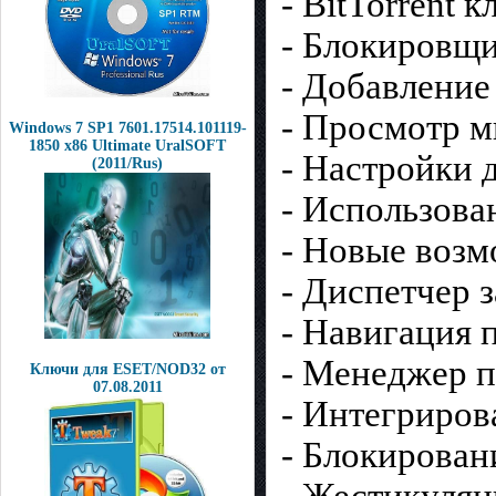
- BitTorrent к
- Блокировщ
- Добавление
- Просмотр 
Windows 7 SP1 7601.17514.101119-
1850 x86 Ultimate UralSOFT
- Настройки 
(2011/Rus)
- Использова
- Новые возм
- Диспетчер 
- Навигация 
- Менеджер 
Ключи для ESET/NOD32 от
07.08.2011
- Интегриро
- Блокирова