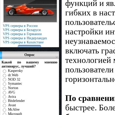
функций и яв
гибких в нас
пользователь
VPS серверы в России
настройки ин
VPS серверы в Беларуси
VPS серверы в Германии
VPS серверы в Нидерландах
неузнаваемос
VPS серверы в Казахстане
включать гра
Опрос
технологией 
Какой по вашему мнению
антивирус, лучший?
пользователи
Kaspersky
dr.Web
горизонтальн
NOD 32
Symantec
Norton
AVG
По сравнению
Avira
Bitdefender
быстрее. Бол
Avast
McAfee
Microsoft