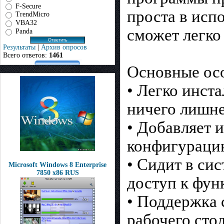
F-Secure
проста в исп
TrendMicro
VBA32
сможет легко
Panda
Результаты
|
Архив опросов
Всего ответов:
1461
Основные ос
• Легко инста
ничего лишне
• Добавляет 
конфигураци
• Сидит в сис
Microsoft Windows 8 Enterprise
7850 x86 RUS
доступ к фун
• Поддержка 
рабочего стола