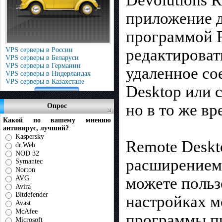
приложение д
программой R
редактироват
VPS серверы в России
VPS серверы в Беларуси
VPS серверы в Германии
удаленное со
VPS серверы в Нидерландах
VPS серверы в Казахстане
Desktop или с
но в то же в
Опрос
Какой по вашему мнению
антивирус, лучший?
Kaspersky
Remote Deskt
dr.Web
NOD 32
расширением 
Symantec
Norton
AVG
можете польз
Avira
Bitdefender
настройках м
Avast
McAfee
программы пр
Microsoft