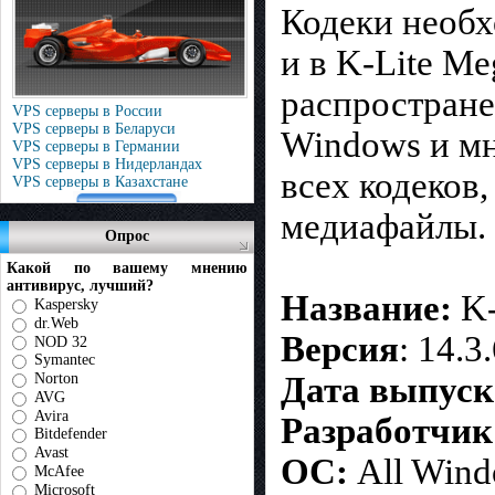
Кодеки необх
и в K-Lite M
распростране
VPS серверы в России
VPS серверы в Беларуси
Windows и мн
VPS серверы в Германии
VPS серверы в Нидерландах
всех кодеков
VPS серверы в Казахстане
медиафайлы.
Опрос
Какой по вашему мнению
антивирус, лучший?
Название:
K-
Kaspersky
dr.Web
Версия
: 14.3
NOD 32
Symantec
Дата выпуск
Norton
AVG
Avira
Разработчик
Bitdefender
Avast
ОС:
All Wind
McAfee
Microsoft