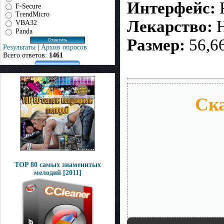
Интерфейс:
Р
F-Secure
TrendMicro
Лекарство:
Н
VBA32
Panda
Размер:
56,6
Результаты
|
Архив опросов
Всего ответов:
1461
Ска
TOP 80 самых знаменитых
мелодий [2011]