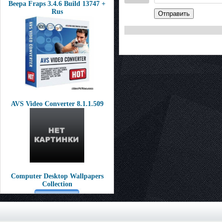
Beepa Fraps 3.4.6 Build 13747 +
Rus
Отправить
AVS Video Converter 8.1.1.509
Computer Desktop Wallpapers
Collection