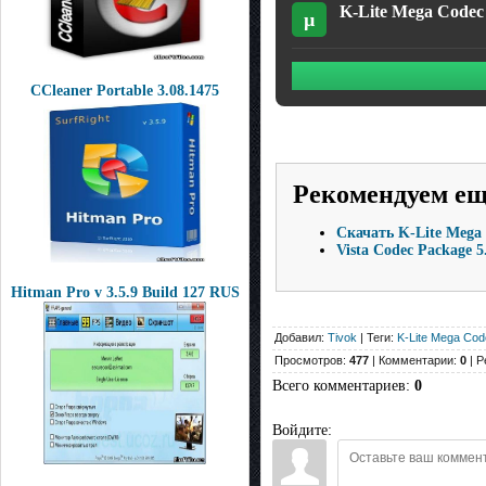
K-Lite Mega Codec 
µ
CCleaner Portable 3.08.1475
Рекомендуем е
Скачать K-Lite Mega 
Vista Codec Package 5
Hitman Pro v 3.5.9 Build 127 RUS
Добавил:
Tivok
| Теги:
K-Lite Mega Co
Просмотров:
477
| Комментарии:
0
| Р
Всего комментариев
:
0
Войдите: