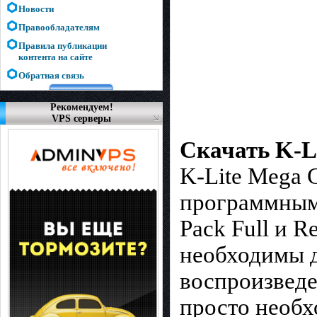
Новости
Правообладателям
Правила публикации
контента на сайте
Обратная связь
Рекомендуем!
VPS серверы
Скачать K-Li
K-Lite Mega 
программным 
Pack Full и R
необходимы д
воспроизведе
просто необх