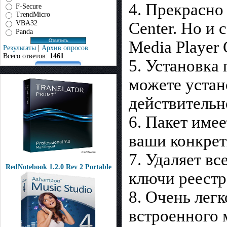
4. Прекрасно
F-Secure
TrendMicro
VBA32
Center. Но и
Panda
Media Player 
Результаты
|
Архив опросов
Всего ответов:
1461
5. Установка 
можете устан
действительн
6. Пакет имее
ваши конкрет
7. Удаляет вс
RedNotebook 1.2.0 Rev 2 Portable
ключи реестр
8. Очень лег
встроенного 