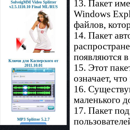
13. Пакет им
SolveigMM Video Splitter
v2.5.1110.10 Final ML/RUS
Windows Expl
файлов, кото
14. Пакет авт
распростране
появляются в
Ключи для Касперского от
15. Этот пак
2011.10.01
означает, чт
16. Существу
маленького д
17. Пакет под
пользователе
MP3 Splitter 5.2.7