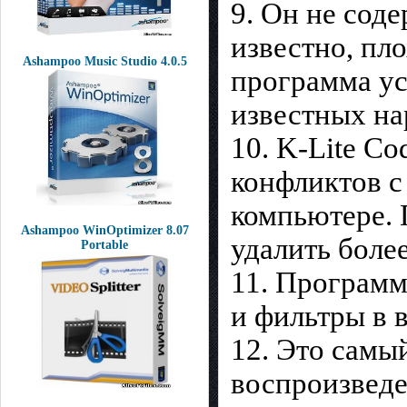
9. Он не соде
известно, пл
Ashampoo Music Studio 4.0.5
программа ус
известных на
10. K-Lite C
конфликтов с
компьютере. 
Ashampoo WinOptimizer 8.07
удалить боле
Portable
11. Программ
и фильтры в 
12. Это самы
воспроизведе