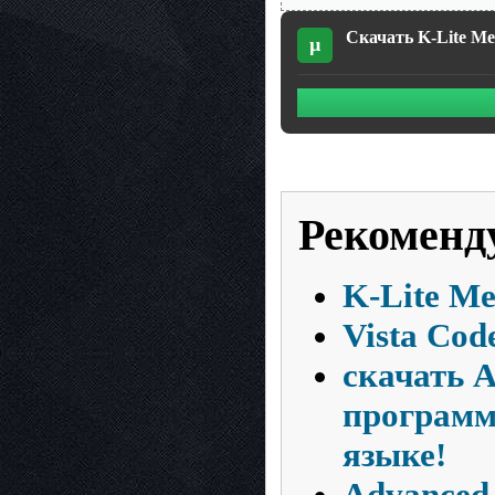
Скачать K-Lite Meg
µ
Рекоменд
K-Lite Me
Vista Cod
скачать A
программа
языке!
Advanced 