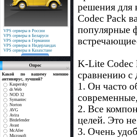
решения для 
Codec Pack в
популярные ф
VPS серверы в России
VPS серверы в Беларуси
встречающие
VPS серверы в Германии
VPS серверы в Нидерландах
VPS серверы в Казахстане
K-Lite Codec
Опрос
сравнению с 
Какой по вашему мнению
антивирус, лучший?
1. Он часто о
Kaspersky
dr.Web
современные,
NOD 32
Symantec
Norton
2. Все компо
AVG
Avira
целей. Это н
Bitdefender
Avast
3. Очень удо
McAfee
Microsoft