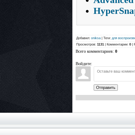
HyperSnap
Добавил:
oniksa
| Теги:
для воспроизв
Просмотров:
1131
| Комментарии:
0
| 
Всего комментариев
:
0
Войдите:
Отправить