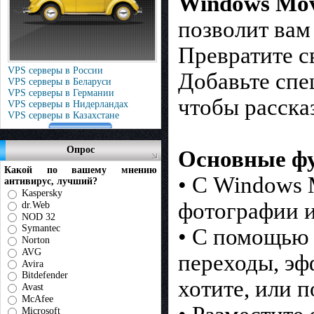
Windows Mov
позволит вам
Превратите с
VPS серверы в России
Добавьте спе
VPS серверы в Беларуси
VPS серверы в Германии
чтобы расска
VPS серверы в Нидерландах
VPS серверы в Казахстане
Опрос
Основные ф
Какой по вашему мнению
• С Windows 
антивирус, лучший?
Kaspersky
фотографии и
dr.Web
NOD 32
Symantec
• С помощью 
Norton
AVG
переходы, эф
Avira
Bitdefender
хотите, или п
Avast
McAfee
Microsoft