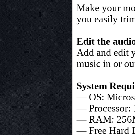
Make your movi
you easily tri
Edit the audi
Add and edit y
music in or ou
System Requi
— OS: Microso
— Processor: 
— RAM: 256M
— Free Hard D