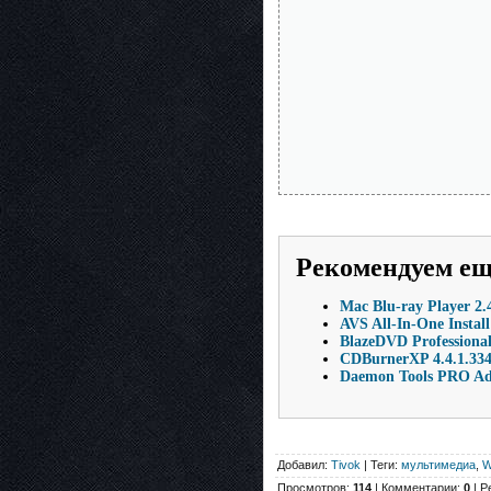
Рекомендуем е
Mac Blu-ray Player 2
AVS All-In-One Install
BlazeDVD Professional
CDBurnerXP 4.4.1.334
Daemon Tools PRO Adv
Добавил:
Tivok
| Теги:
мультимедиа
,
W
Просмотров:
114
| Комментарии:
0
| Р