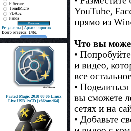
• Разместите
F-Secure
YouTube, Fac
TrendMicro
VBA32
Panda
прямо из Win
Результаты
|
Архив опросов
Всего ответов:
1461
Что вы може
• Попробуйте
и видео, кото
все остальное
• Поделиться 
вы сможете л
Parted Magic 2018 08 06 Linux
Live USB 1xCD [x86/amd64]
сетях и на са
• Добавьте с
и видео с ко