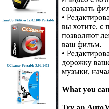
создавать фи
• Редактиров
TuneUp Utilities 12.0.1100 Portable
вы хотите, с
позволяют лег
ваш фильм.
• Редактиров
дорожку ваше
CCleaner Portable 3.08.1475
музыки, начал
What you can
Try an Auto