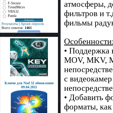
атмосферы, д
F-Secure
TrendMicro
фильтров и т
VBA32
Panda
фильмы радую
Результаты
|
Архив опросов
Всего ответов:
1461
Особенности
• Поддержка 
MOV, MKV, МТ
непосредстве
с видеокамер
Ключи для Nod 32 обновление
непосредстве
09.04.2011
• Добавить ф
форматы, как