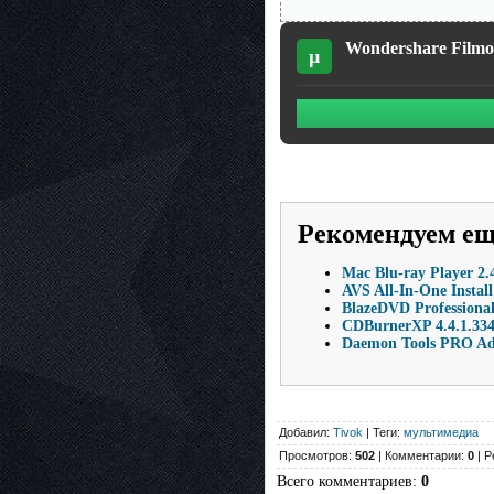
Wondershare Filmor
µ
Рекомендуем е
Mac Blu-ray Player 2
AVS All-In-One Install
BlazeDVD Professional
CDBurnerXP 4.4.1.334
Daemon Tools PRO Adv
Добавил:
Tivok
| Теги:
мультимедиа
Просмотров:
502
| Комментарии:
0
| Р
Всего комментариев
:
0