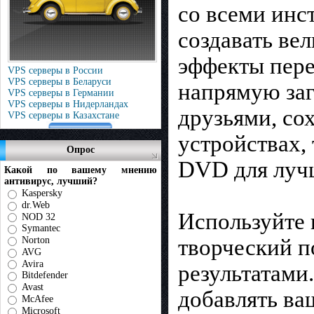
со всеми инс
создавать ве
эффекты пере
VPS серверы в России
VPS серверы в Беларуси
напрямую заг
VPS серверы в Германии
VPS серверы в Нидерландах
друзьями, со
VPS серверы в Казахстане
устройствах, 
Опрос
DVD для лучш
Какой по вашему мнению
антивирус, лучший?
Kaspersky
dr.Web
Используйте 
NOD 32
Symantec
Norton
творческий п
AVG
Avira
результатами
Bitdefender
Avast
добавлять ва
McAfee
Microsoft