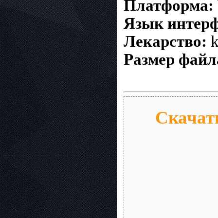
Платформа:
Язык интерф
Лекарство:
k
Размер файл
Скачать