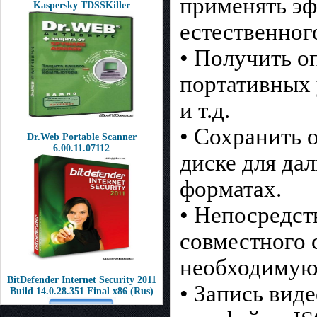
применять эф
Kaspersky TDSSKiller
естественног
• Получить о
портативных у
и т.д.
• Сохранить 
Dr.Web Portable Scanner
6.00.11.07112
диске для да
форматах.
• Непосредст
совместного 
необходимую
BitDefender Internet Security 2011
• Запись вид
Build 14.0.28.351 Final x86 (Rus)