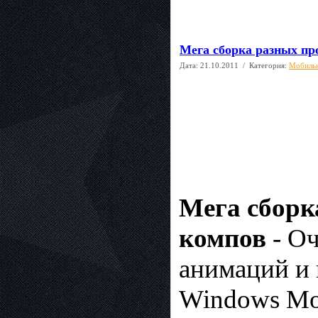
Мега сборка разных п
Дата:
21.10.2011
/ Категория:
Мобиль
Мега сборк
компов
- Оч
анимаций и 
Windows Mob