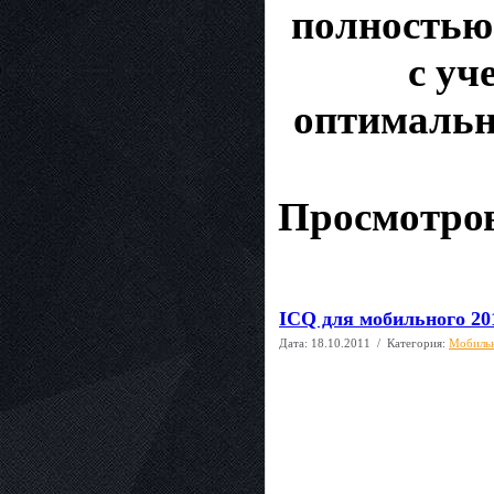
полностью
с уч
оптимальн
Просмотров
ICQ для мобильного 20
Дата:
18.10.2011
/ Категория:
Мобиль