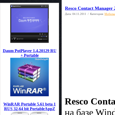
Resco Contact Manager 
Дата:
04.11.2011
/ Категория:
Мобиль
Daum PotPlayer 1.4.20129 RU
+ Portable
Resco Cont
WinRAR Portable 5.61 beta 1
RUS 32-64 bit PortableAppZ
на базе Win