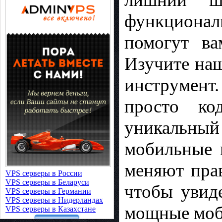
функциона
помогут ва
Изучите наш
инструмент.
просто ко
уникальны
мобильные 
меняют пра
VPS серверы в России
VPS серверы в Беларуси
чтобы увид
VPS серверы в Германии
VPS серверы в Нидерландах
мощные моб
VPS серверы в Казахстане