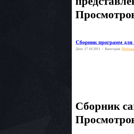
представле
Просмотров
Сборник программ для 
Дата:
17.10.2011
/ Категория:
Мобиль
Сборник са
Просмотров