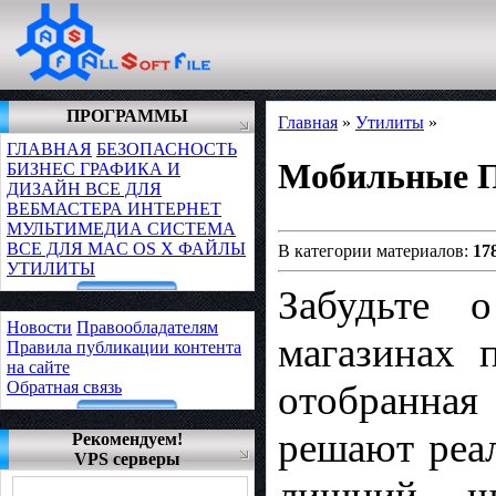
ПРОГРАММЫ
Главная
»
Утилиты
»
ГЛАВНАЯ
БЕЗОПАСНОСТЬ
Мобильные 
БИЗНЕС
ГРАФИКА И
ДИЗАЙН
ВСЕ ДЛЯ
ВЕБМАСТЕРА
ИНТЕРНЕТ
МУЛЬТИМЕДИА
СИСТЕМА
ВСЕ ДЛЯ MAC OS X
ФАЙЛЫ
В категории материалов:
17
УТИЛИТЫ
Забудьте 
Новости
Правообладателям
магазинах 
Правила публикации контента
на сайте
Обратная связь
отобранна
решают реа
Рекомендуем!
VPS серверы
лишний шу