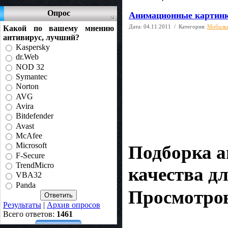
Опрос
Анимационные картинк
Дата:
04.11.2011
/ Категория:
Мобиль
Какой по вашему мнению
антивирус, лучший?
Kaspersky
dr.Web
NOD 32
Symantec
Norton
AVG
Avira
Bitdefender
Avast
McAfee
Microsoft
Подборка а
F-Secure
TrendMicro
качества д
VBA32
Panda
Просмотров
Результаты
|
Архив опросов
Всего ответов:
1461