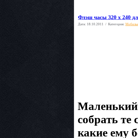
Флэш часы 320 х 240 д
Дата:
18.10.2011
/ Категория:
Мобиль
Маленький 
собрать те
какие ему б