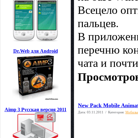
Всецело оп
пальцев.
В приложени
перечню кон
Dr.Web для Android
чата и почти
Просмотров
New Pack Mobile Animat
Aimp 3 Русская версия 2011
Дата:
03.11.2011
/ Категория:
Мобиль