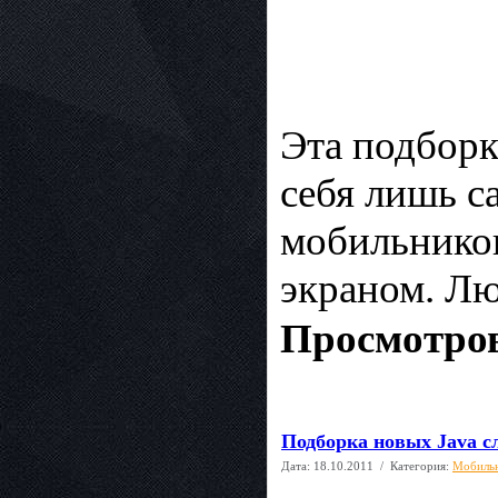
Эта подбор
себя лишь с
мобильников
экраном. Лю
Просмотров
Подборка новых Java с
Дата:
18.10.2011
/ Категория:
Мобиль