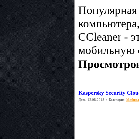
Популярная 
компьютера,
CCleaner - 
мобильную с
Просмотров
Kaspersky Security Clou
Дата:
12.08.2018
/ Категория:
Мобиль