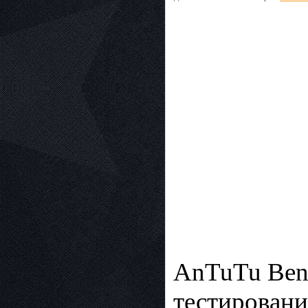
AnTuTu Ben
тестировани