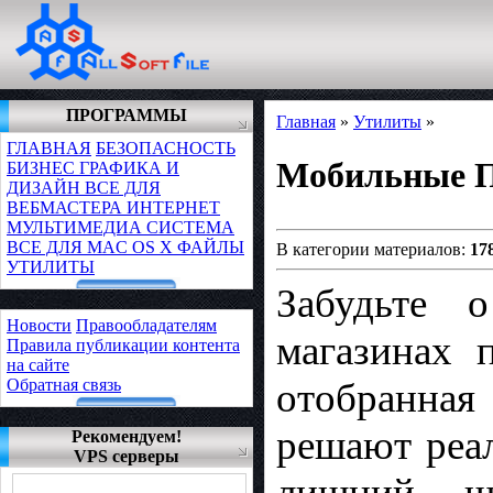
ПРОГРАММЫ
Главная
»
Утилиты
»
ГЛАВНАЯ
БЕЗОПАСНОСТЬ
Мобильные 
БИЗНЕС
ГРАФИКА И
ДИЗАЙН
ВСЕ ДЛЯ
ВЕБМАСТЕРА
ИНТЕРНЕТ
МУЛЬТИМЕДИА
СИСТЕМА
ВСЕ ДЛЯ MAC OS X
ФАЙЛЫ
В категории материалов:
17
УТИЛИТЫ
Забудьте 
Новости
Правообладателям
магазинах 
Правила публикации контента
на сайте
Обратная связь
отобранна
решают реа
Рекомендуем!
VPS серверы
лишний шу