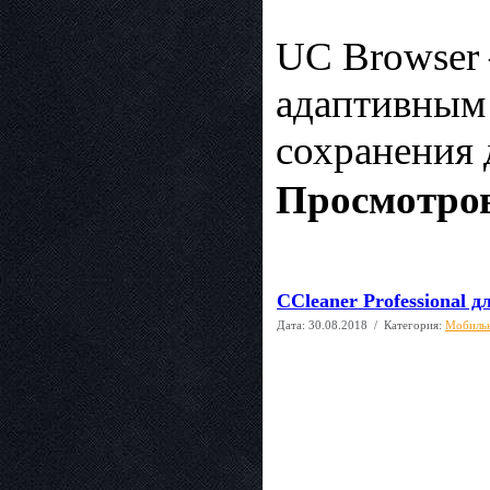
UC Browser 
адаптивным 
сохранения
Просмотров
CCleaner Professional д
Дата:
30.08.2018
/ Категория:
Мобиль