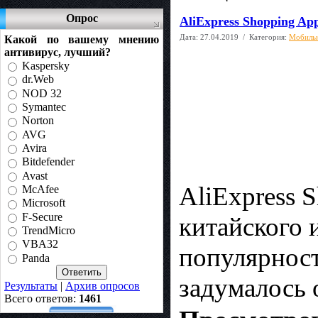
Опрос
AliExpress Shopping Ap
Дата:
27.04.2019
/ Категория:
Мобиль
Какой по вашему мнению
антивирус, лучший?
Kaspersky
dr.Web
NOD 32
Symantec
Norton
AVG
Avira
Bitdefender
Avast
AliExpress 
McAfee
Microsoft
F-Secure
китайского 
TrendMicro
VBA32
популярност
Panda
задумалось 
Результаты
|
Архив опросов
Всего ответов:
1461