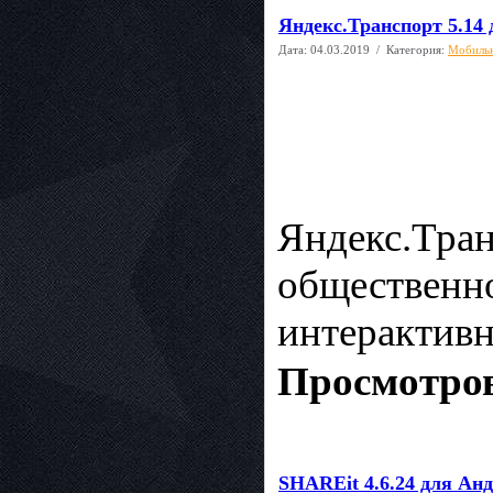
Яндекс.Транспорт 5.14 
Дата:
04.03.2019
/ Категория:
Мобиль
Яндекс.Тран
общественно
интерактивн
Просмотров
SHAREit 4.6.24 для Ан