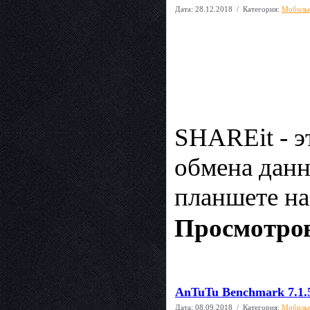
Дата:
28.12.2018
/ Категория:
Мобиль
SHAREit - э
обмена данн
планшете на
Просмотров
AnTuTu Benchmark 7.1.
Дата:
08.09.2018
/ Категория:
Мобиль