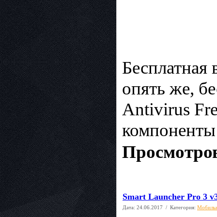
Бесплатная 
опять же, б
Antivirus Fr
компоненты
Просмотров
Smart Launcher Pro 3 v3
Дата:
24.06.2017
/ Категория:
Мобиль