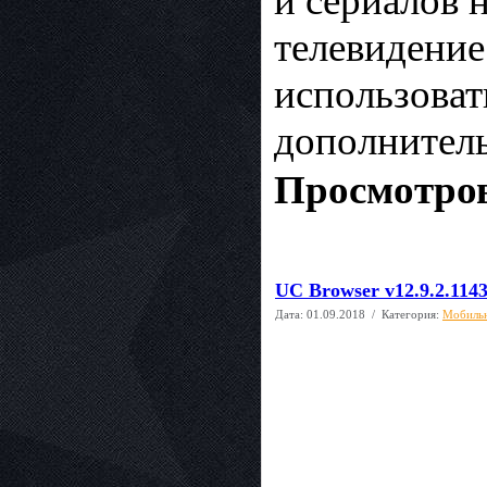
и сериалов 
телевидение
использоват
дополнитель
Просмотров
UC Browser v12.9.2.114
Дата:
01.09.2018
/ Категория:
Мобиль