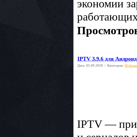
экономии за
работающих
Просмотров
IPTV 3.9.6 для Андроид
Дата:
05.09.2018
/ Категория:
Мобиль
IPTV — при