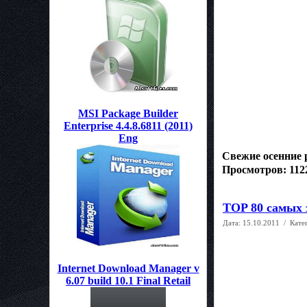
MSI Package Builder
Enterprise 4.4.8.6811 (2011)
Eng
Свежие осенние 
Просмотров: 112
TOP 80 самых 
Дата:
15.10.2011
/ Кате
Internet Download Manager v
6.07 build 10.1 Final Retail