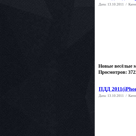
Дата:
13.10.2011
/ Кате
Новые весёлые м
Просмотров: 372
ПДД 2011(iPhon
Дата:
13.10.2011
/ Кате