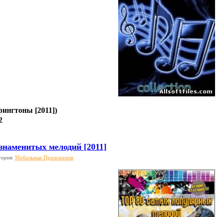
рингтоны [2011])
2
знаменитых мелодий [2011]
гория:
Мобильные Приложения