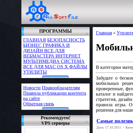
ПРОГРАММЫ
Главная
»
Утилит
ГЛАВНАЯ
БЕЗОПАСНОСТЬ
Мобиль
БИЗНЕС
ГРАФИКА И
ДИЗАЙН
ВСЕ ДЛЯ
ВЕБМАСТЕРА
ИНТЕРНЕТ
МУЛЬТИМЕДИА
СИСТЕМА
ВСЕ ДЛЯ MAC OS X
ФАЙЛЫ
В категории мате
УТИЛИТЫ
Забудьте о беск
мобильных реше
Новости
Правообладателям
проверенные, фун
Правила публикации контента
каталог и найдит
на сайте
стратегия, дизай
Обратная связь
правила игры. О
решения для наши
Рекомендуем!
Самые полезны
VPS серверы
Дата:
17.10.2011
/ Кате