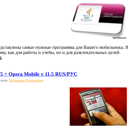
редставлены самые нужные программы для Вашего мобильника. 
у, как для работы и учебы, но и для развлекательных целей.
6
.5 + Opera Mobile v 11.5 RUS/РУС
гория:
Мобильные Приложения