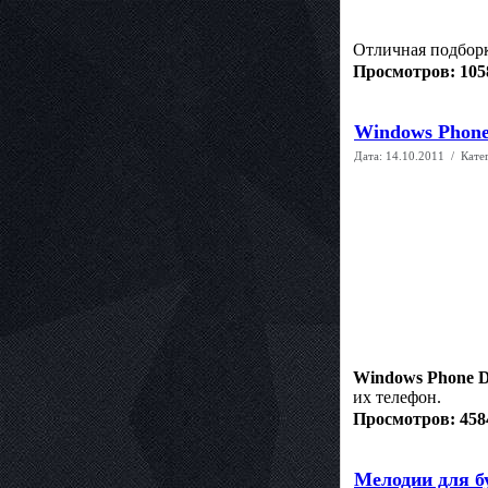
Отличная подборк
Просмотров: 105
Windows Phone 
Дата:
14.10.2011
/ Кате
Windows Phone D
их телефон.
Просмотров: 458
Мелодии для б