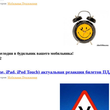
гория:
Мобильные Приложения
елодии в будильник вашего мобильника!
2
e, iPad, iPod Touch) актуальная редакция билетов ПД
гория:
Мобильные Приложения