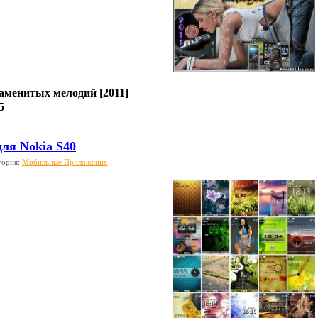
аменитых мелодий [2011]
5
для Nokia S40
гория:
Мобильные Приложения