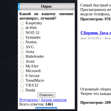
Самый быстрый ин
Опрос
Просматривать ве
Какой по вашему мнению
модели телефона,
антивирус, лучший?
Просмотров: 978
Kaspersky
dr.Web
Cборник Java 
NOD 32
Symantec
Дата:
16.10.2011
/ Кате
Norton
AVG
Avira
Bitdefender
Avast
McAfee
Microsoft
F-Secure
TrendMicro
VBA32
Огромный сборни
Panda
Уверен что кажды
Результаты
|
Архив опросов
Просмотров: 209
Всего ответов:
1461