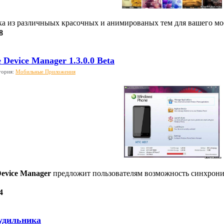
а из различныых красочных и анимированых тем для вашего мо
8
Device Manager 1.3.0.0 Beta
гория:
Мобильные Приложения
evice Manager
предложит пользователям возможность синхронизи
4
удильника