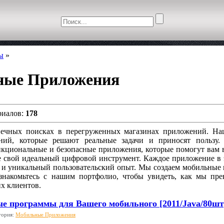
ы
»
ные Приложения
риалов:
178
онечных поисках в перегруженных магазинах приложений. На
ний, которые решают реальные задачи и приносят пользу
кциональные и безопасные приложения, которые помогут вам в
е свой идеальный цифровой инструмент. Каждое приложение в э
н и уникальный пользовательский опыт. Мы создаем мобильные 
знакомьтесь с нашим портфолио, чтобы увидеть, как мы п
х клиентов.
е программы для Вашего мобильного [2011/Java/80шт
гория:
Мобильные Приложения