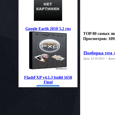
Google Earth 2010 5.2 rus
TOP 80 самых зн
Просмотров: 109
Подборка тем 
Дата:
15.10.2011
/ Кате
FlashFXP v4.1.3 build 1658
Final