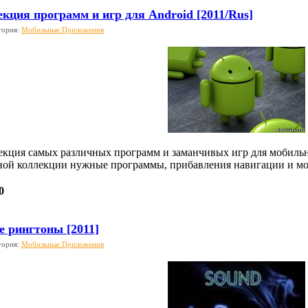
кция программ и игр для Android [2011/Rus]
гория:
Мобильные Приложения
екция самых различных программ и заманчивых игр для мобильн
ной коллекции нужные программы, прибавления навигации и мо
0
е рингтоны [2011]
гория:
Мобильные Приложения