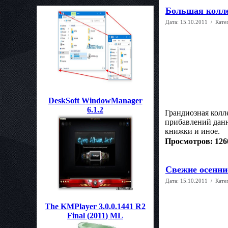
Большая колле
Дата:
15.10.2011
/ Кате
DeskSoft WindowManager
6.1.2
Грандиозная колл
прибавлений дан
книжки и иное.
Просмотров: 126
Свежие осенни
Дата:
15.10.2011
/ Кате
The KMPlayer 3.0.0.1441 R2
Final (2011) ML