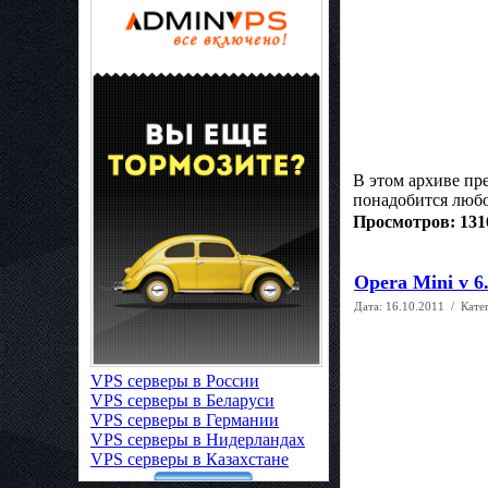
В этом архиве п
понадобится любом
Просмотров: 131
Opera Mini v 6
Дата:
16.10.2011
/ Кате
VPS серверы в России
VPS серверы в Беларуси
VPS серверы в Германии
VPS серверы в Нидерландах
VPS серверы в Казахстане