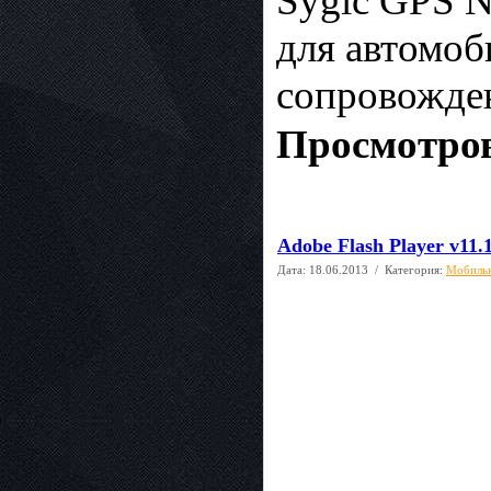
Sygic GPS N
для автомоб
сопровожде
Просмотров
Adobe Flash Player v11.1
Дата:
18.06.2013
/ Категория:
Мобиль