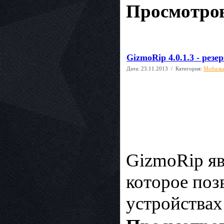
Просмотров
GizmoRip 4.0.1.3 - рез
Дата:
23.11.2013
/ Категория:
Мобиль
GizmoRip я
которое поз
устройствах