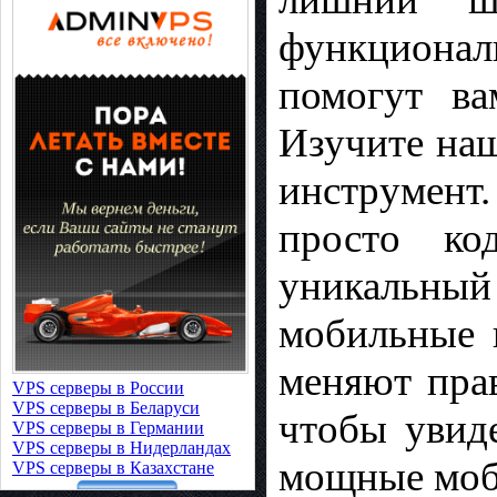
функциона
помогут ва
Изучите наш
инструмент.
просто ко
уникальны
мобильные 
меняют пра
VPS серверы в России
VPS серверы в Беларуси
чтобы увид
VPS серверы в Германии
VPS серверы в Нидерландах
мощные моб
VPS серверы в Казахстане