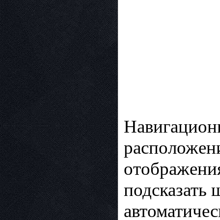
Навигационн
расположени
отображения
подсказать 
автоматиче