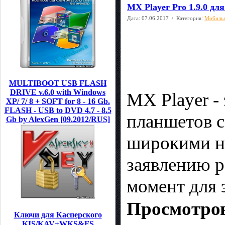
MX Player Pro 1.9.0 для
Дата:
07.06.2017
/ Категория:
Мобиль
MULTIBOOT USB FLASH
DRIVE v.6.0 with Windows
MX Player -
XP/ 7/ 8 + SOFT for 8 - 16 Gb.
FLASH - USB to DVD 4.7 - 8.5
планшетов с
Gb by AlexGen [09.2012/RUS]
широкими на
заявлению 
момент для 
Просмотров
Ключи для Касперского
KIS/KAV+WKS&FS