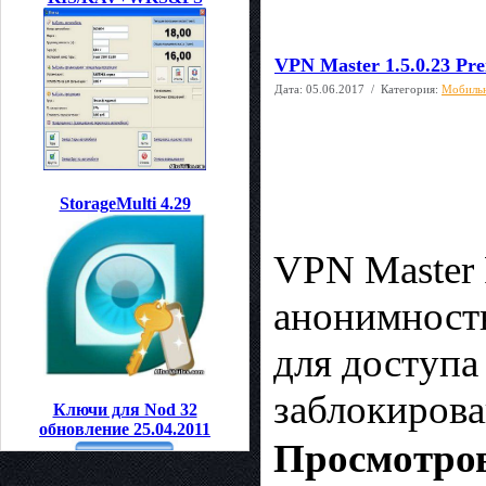
VPN Master 1.5.0.23 Pr
Дата:
05.06.2017
/ Категория:
Мобиль
StorageMulti 4.29
VPN Master 
анонимность
для доступа
заблокирова
Ключи для Nod 32
обновление 25.04.2011
Просмотров