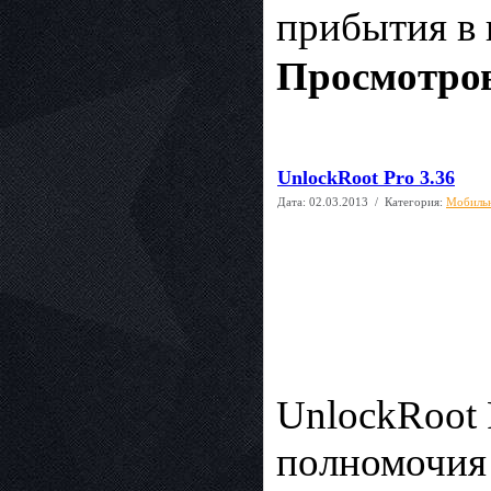
прибытия в 
Просмотров
UnlockRoot Pro 3.36
Дата:
02.03.2013
/ Категория:
Мобиль
UnlockRoot 
полномочия 