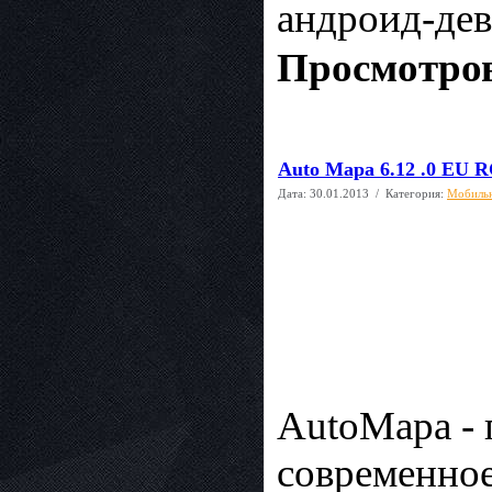
андроид-дев
Просмотров
Auto Mapa 6.12 .0 EU R
Дата:
30.01.2013
/ Категория:
Мобиль
AutoMapa - 
современное