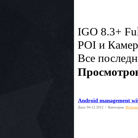
IGO 8.3+ Ful
POI и Камер
Все последн
Просмотров
Android management wi
Дата:
04.12.2012
/ Категория:
Мобиль