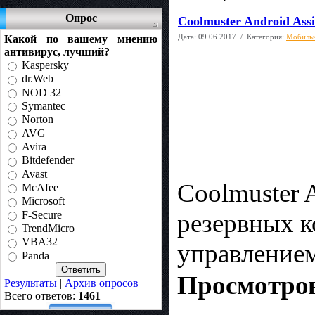
Опрос
Coolmuster Android Assis
Дата:
09.06.2017
/ Категория:
Мобиль
Какой по вашему мнению
антивирус, лучший?
Kaspersky
dr.Web
NOD 32
Symantec
Norton
AVG
Avira
Bitdefender
Avast
Coolmuster A
McAfee
Microsoft
резервных к
F-Secure
TrendMicro
VBA32
управление
Panda
Просмотров
Результаты
|
Архив опросов
Всего ответов:
1461