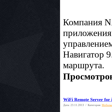
Компания N
приложения 
управлением
Навигатор 9
маршрута.
Просмотров
WiFi Remote Server for 
Дата:
23.11.2013
/ Категория:
Мобиль