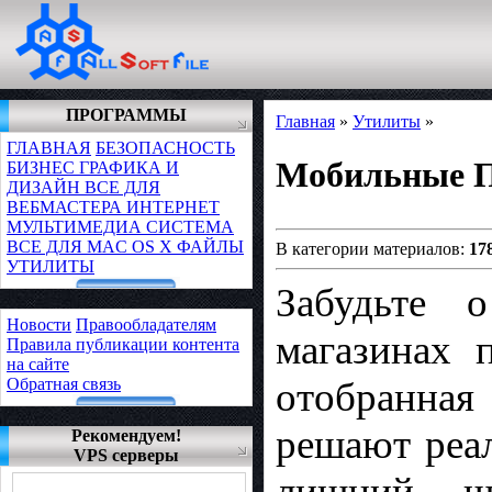
ПРОГРАММЫ
Главная
»
Утилиты
»
ГЛАВНАЯ
БЕЗОПАСНОСТЬ
Мобильные 
БИЗНЕС
ГРАФИКА И
ДИЗАЙН
ВСЕ ДЛЯ
ВЕБМАСТЕРА
ИНТЕРНЕТ
МУЛЬТИМЕДИА
СИСТЕМА
ВСЕ ДЛЯ MAC OS X
ФАЙЛЫ
В категории материалов:
17
УТИЛИТЫ
Забудьте 
Новости
Правообладателям
магазинах 
Правила публикации контента
на сайте
Обратная связь
отобранна
решают реа
Рекомендуем!
VPS серверы
лишний шу