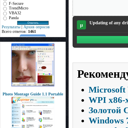
F-Secure
TrendMicro
VBA32
Panda
Updating of any dri
µ
Результаты
|
Архив опросов
Всего ответов:
1461
Рекоменд
Microsoft
Photo Montage Guide 1.1 Portable
WPI x86-
Золотой С
Windows 7