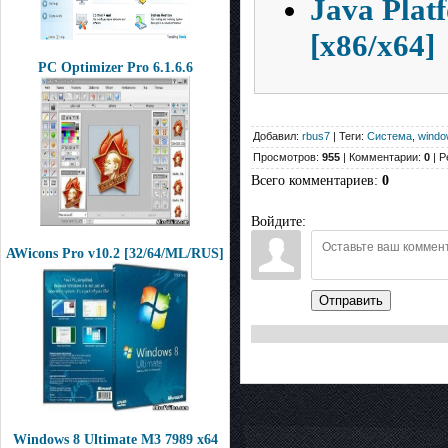
Java Platf
[x86/x64]
PC Optimizer Pro 6.1.6.6
Добавил:
rbus7
| Теги:
Система
,
windo
Просмотров:
955
| Комментарии:
0
| Р
Всего комментариев
:
0
Войдите:
AWicons Pro v10.2 [32/64/ML/RUS]
Отправить
Windows 8 Ultimate M3 7989 x64