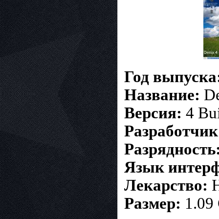
Год выпуска
Название:
De
Версия:
4 Bui
Разработчик
Разрядность
Язык интерф
Лекарство:
Н
Размер:
1.09