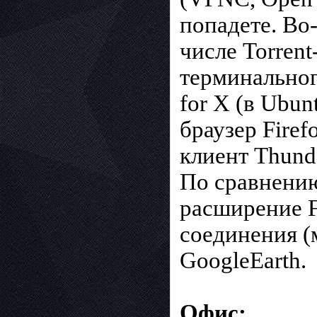
попадете. Во
числе Torrent
терминальног
for X (в Ubun
браузер Fire
клиент Thunde
По сравнению
расширение F
соединения (
GoogleEarth.
Офис: