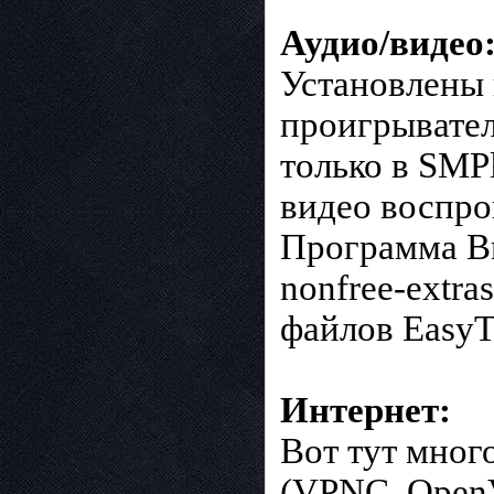
Аудио/видео
Установлены 
проигрывател
только в SMP
видео воспро
Программа Br
nonfree-extr
файлов EasyT
Интернет:
Вот тут мног
(VPNC, OpenV