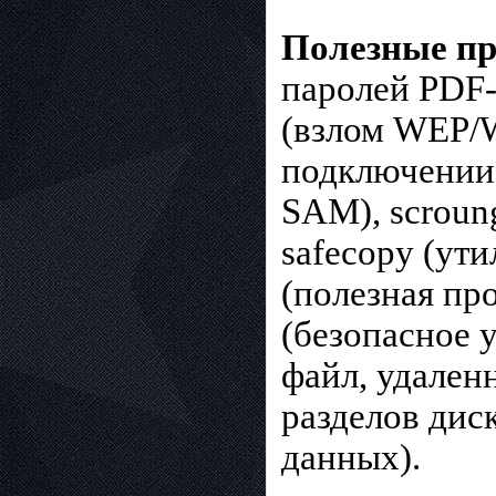
Полезные п
паролей PDF-
(взлом WEP/W
подключении)
SAM), scroun
safecopy (ути
(полезная про
(безопасное у
файл, удаленн
разделов диск
данных).