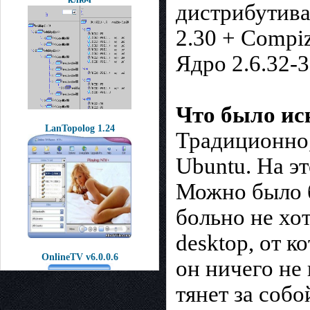
дистрибутивах
2.30 + Compiz
Ядро 2.6.32-3
Что было ис
LanTopolog 1.24
Традиционно,
Ubuntu. На эт
Можно было б
больно не хо
desktop, от к
OnlineTV v6.0.0.6
он ничего не 
тянет за собо