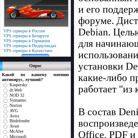
и его поддер
форуме. Дист
Debian. Цель
VPS серверы в России
VPS серверы в Беларуси
для начинающ
VPS серверы в Германии
VPS серверы в Нидерландах
VPS серверы в Казахстане
использовани
установки De
Опрос
какие-либо п
Какой по вашему мнению
антивирус, лучший?
Kaspersky
работает "из 
dr.Web
NOD 32
Symantec
Norton
В состав Den
AVG
Avira
воспроизведе
Bitdefender
Avast
Office, PDF и
McAfee
Microsoft