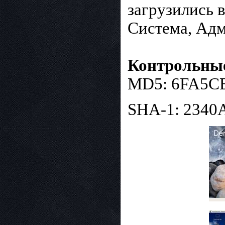
загрузились в
Система, Ад
Контрольны
MD5: 6FA5C
SHA-1: 234