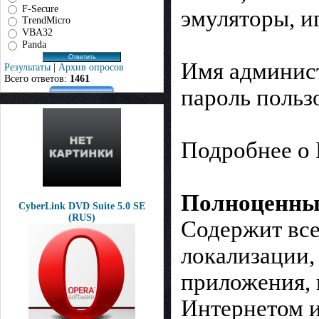
F-Secure
эмуляторы, иг
TrendMicro
VBA32
Panda
Имя админист
Результаты
|
Архив опросов
Всего ответов:
1461
пароль пользо
Подробнее о 
Полноценный
CyberLink DVD Suite 5.0 SE
(RUS)
Содержит все
локализации,
приложения, 
Интернетом и