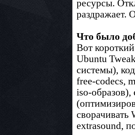
ресурсы. Отк
раздражает. 
Что было до
Вот короткий
Ubuntu Tweak
системы), ко
free-codecs, 
iso-образов),
(оптимизирова
сворачивать W
extrasound, 