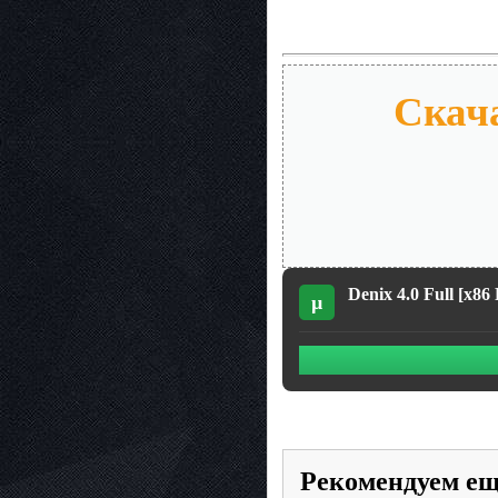
Скача
Denix 4.0 Full [x8
µ
Рекомендуем е