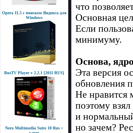
что позволяе
Opera 11.5 с поиском Яндекса для
Основная цель
Windows
Если пользов
минимуму.
Основа, яд
Эта версия о
RusTV Player v 2.2.1 [2011 RUS]
обновления п
Не нравится м
поэтому взял 
и нормальный
но зачем? Ре
Nero Multimedia Suite 10 Rus +
ключ