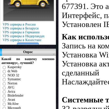
677391. Это 
Интерфейс, п
Установлен I
VPS серверы в России
VPS серверы в Беларуси
VPS серверы в Германии
Как использ
VPS серверы в Нидерландах
VPS серверы в Казахстане
Запись на ко
Опрос
Установка Wi
Какой по вашему мнению
Установка ак
антивирус, лучший?
Kaspersky
сделанный
dr.Web
NOD 32
Symantec
Наслаждайте
Norton
AVG
Avira
Bitdefender
Системные т
Avast
McAfee
32-разрядный
Microsoft