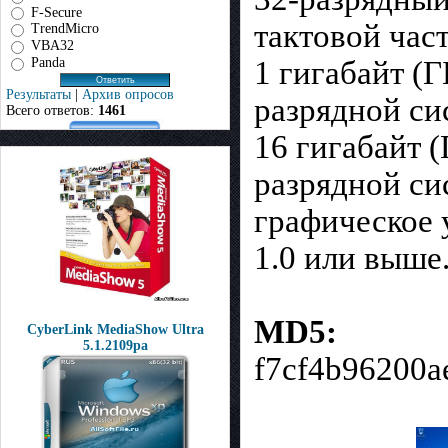
F-Secure
тактовой час
TrendMicro
VBA32
Panda
1 гигабайт (Г
Результаты
|
Архив опросов
разрядной си
Всего ответов:
1461
16 гигабайт (
разрядной си
графическое 
1.0 или выше
MD5:
CyberLink MediaShow Ultra
5.1.2109pa
f7cf4b96200