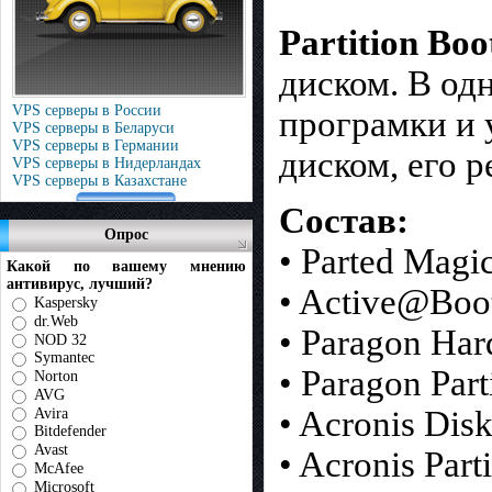
Partition Bo
диском. В од
VPS серверы в России
програмки и 
VPS серверы в Беларуси
VPS серверы в Германии
диском, его 
VPS серверы в Нидерландах
VPS серверы в Казахстане
Состав:
Опрос
• Parted Magi
Какой по вашему мнению
антивирус, лучший?
• Active@Boot
Kaspersky
dr.Web
• Paragon Har
NOD 32
Symantec
• Paragon Part
Norton
AVG
• Acronis Disk
Avira
Bitdefender
Avast
• Acronis Part
McAfee
Microsoft