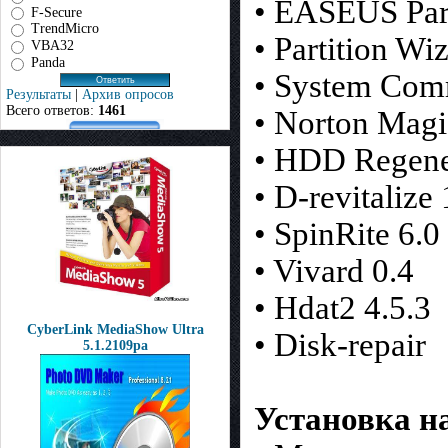
• EASEUS Part
F-Secure
TrendMicro
• Partition Wi
VBA32
Panda
• System Com
Результаты
|
Архив опросов
Всего ответов:
1461
• Norton Magic
• HDD Regene
• D-revitalize 
• SpinRite 6.0
• Vivard 0.4
• Hdat2 4.5.3
CyberLink MediaShow Ultra
• Disk-repair
5.1.2109pa
Установка н