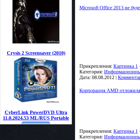
Microsoft Office 2013 не бу
Crysis 2 Screensaver (2010)
Прикрепления:
Картинка 1
Категория:
Информационные
Дата:
08.08.2012
|
Комментар
Корпорация AMD отложила п
CyberLink PowerDVD Ultra
11.0.2024.53 ML/RUS Portable
Прикрепления:
Картинка 1
Категория:
Информационные