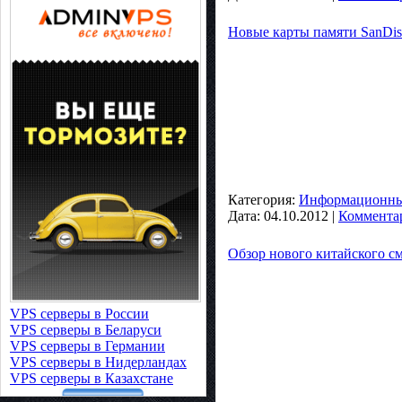
Новые карты памяти SanDis
Категория:
Информационные
Дата:
04.10.2012
|
Комментар
Обзор нового китайского с
VPS серверы в России
VPS серверы в Беларуси
VPS серверы в Германии
VPS серверы в Нидерландах
VPS серверы в Казахстане