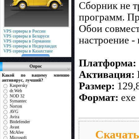
Сборник не т
программ. Пр
Обои совмест
VPS серверы в России
VPS серверы в Беларуси
настроение -
VPS серверы в Германии
VPS серверы в Нидерландах
VPS серверы в Казахстане
Платформа:
Опрос
Активация:
Какой по вашему мнению
антивирус, лучший?
Размер:
129,
Kaspersky
dr.Web
Формат:
exe
NOD 32
Symantec
Norton
AVG
Avira
Bitdefender
Avast
Скачат
McAfee
Microsoft