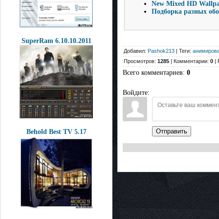
New Mixed HD Wallpa
Подборка разных обо
SuperRam 6.10.10.2011
Добавил:
Pashok213
| Теги:
анимиров
Просмотров:
1285
| Комментарии:
0
| 
Всего комментариев
:
0
Войдите:
Отправить
Behold Best TV 5.17