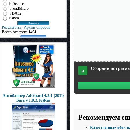
F-Secure
TrendMicro
VBA32
Panda
Результаты
|
Архив опросов
Всего ответов:
1461
Сборник потрясаю
µ
Антибаннер AdGuard 4.2.1 (2011/
База v.1.0.3.16)Rus
Рекомендуем е
Качественные обои н