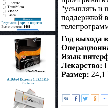
F-Secure
"усыплять и п
TrendMicro
VBA32
поддержкой в
Panda
Результаты
|
Архив опросов
телепрограмм
Всего ответов:
1461
Год выхода 
Операционна
Язык интерф
Лекарство:
П
Размер:
24,1
AIDA64 Extreme 1.85.1651b
Portable