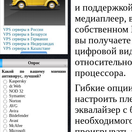
и поддержко
медиаплеер, 
собственном 
VPS серверы в России
VPS серверы в Беларуси
вы получаете
VPS серверы в Германии
VPS серверы в Нидерландах
цифровой вид
VPS серверы в Казахстане
относительно
Опрос
процессора.
Какой по вашему мнению
антивирус, лучший?
Kaspersky
Гибкие опции
dr.Web
NOD 32
настроить пл
Symantec
Norton
AVG
эквалайзер с
Avira
Bitdefender
необходимого
Avast
McAfee
проигрывать 
Microsoft