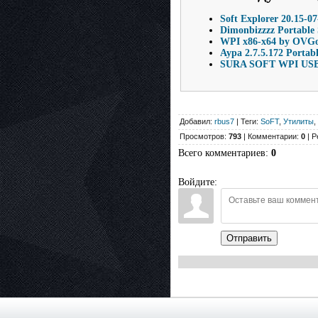
Soft Explorer 20.15-0
Dimonbizzzz Portable 
WPI x86-x64 by OVGo
Аура 2.7.5.172 Portab
SURA SOFT WPI USB 
Добавил:
rbus7
| Теги:
SoFT
,
Утилиты
,
Просмотров:
793
| Комментарии:
0
| Р
Всего комментариев
:
0
Войдите:
Отправить