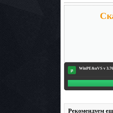
Ск
WinPE&uVS v 3.76 
µ
Рекомендуем е