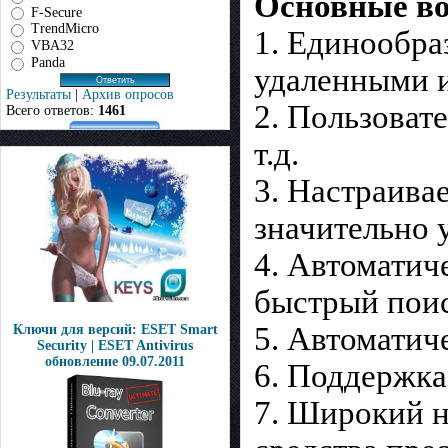
Основные во
F-Secure
TrendMicro
1. Единообра
VBA32
Panda
удаленными и
Результаты
|
Архив опросов
2. Пользоват
Всего ответов:
1461
т.д.
3. Настраива
значительно 
4. Автоматич
быстрый поис
5. Автоматич
Ключи для версий: ESET Smart
Security | ESET Antivirus
обновление 09.07.2011
6. Поддержка р
7. Широкий н