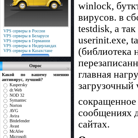
winlock, бут
вирусов. в сб
testdisk, а т
VPS серверы в России
VPS серверы в Беларуси
userinit.exe, 
VPS серверы в Германии
VPS серверы в Нидерландах
(библиотека 
VPS серверы в Казахстане
перезаписанн
Опрос
главная нагр
Какой по вашему мнению
антивирус, лучший?
загрузочный w
Kaspersky
dr.Web
NOD 32
сокращенное 
Symantec
Norton
сообщениях д
AVG
Avira
сайтах.
Bitdefender
Avast
McAfee
Microsoft