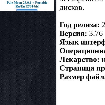
Pale Moon 28.0.1 + Portable
дисков.
[Ru/En|32/64-bit]
Год релиза:
2
Версия:
3.76
Язык интерф
Операционна
Лекарство:
н
Страница п
Размер файл