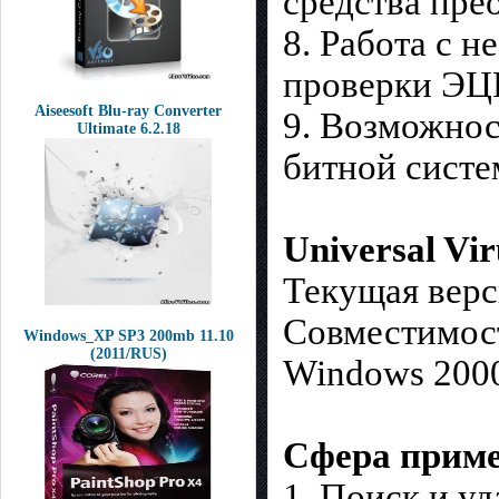
средства пре
8. Работа с 
проверки ЭЦП
Aiseesoft Blu-ray Converter
9. Возможнос
Ultimate 6.2.18
битной сист
Universal Vir
Текущая верc
Совместимост
Windows_XP SP3 200mb 11.10
(2011/RUS)
Windows 2000
С
фера прим
1. Поиск и уд