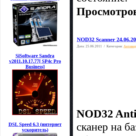
Просмотров
NOD32 Scanner 24.06.20
Дата:
25.06.2011
/ Категория:
Антиви
SiSoftware Sandra
v2011.10.17.77[ SP4c Pro
Business]
NOD32 Anti
сканер на б
DSL Speed 6.3 (интернет
ускоритель)