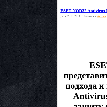
ESET NOD32 Antivirus Bu
Дата:
20.01.2011
/ Категория:
Антиви
ESET
представи
подхода к
Antivir
защиту 