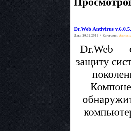
Просмотров
Dr.Web Antivirus v.6.0.5
Дата:
26.02.2011
/ Категория:
Антиви
Dr.Web — 
защиту сист
поколен
Компоне
обнаружит
компьюте