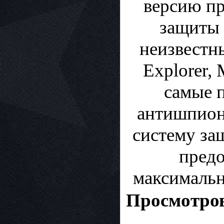
версию пр
защиты 
неизвестн
Explorer, 
самые 
антишпион
систему за
предо
максимальн
Просмотров