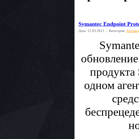
Symantec Endpoint Prote
Дата:
12.03.2011
/ Категория:
Антиви
Symante
обновление
продукта 
одном аген
средс
беспрецед
но