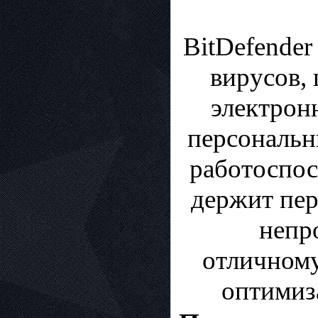
BitDefender 
вирусов,
электрон
персональн
работоспосо
держит пер
непр
отличному
оптимиз