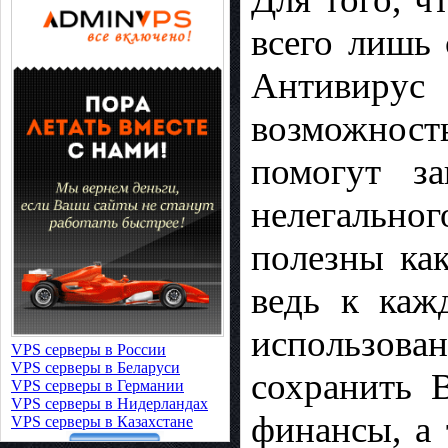
всего лишь 
Антивирус 
возможност
помогут з
нелегально
полезны как
ведь к каж
использова
VPS серверы в России
VPS серверы в Беларуси
сохранить 
VPS серверы в Германии
VPS серверы в Нидерландах
финансы, а
VPS серверы в Казахстане