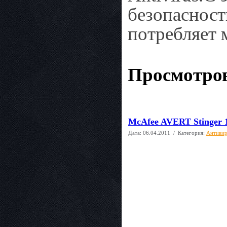
безопасност
потребляет 
Просмотров
McAfee AVERT Stinger 1
Дата:
06.04.2011
/ Категория:
Антиви