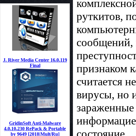
комплексной
руткитов, п
компьютерн
сообщений, 
преступност
J. River Media Center 16.0.119
признаком к
Final
считается н
вирусы, но 
зараженные 
информацией
GridinSoft Anti-Malware
4.0.10.230 RePack & Portable
состояние.
by 9649 [2018|Mult/Ru]