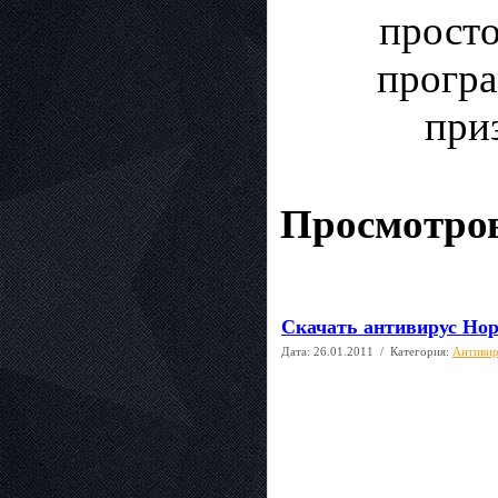
просто
програ
приз
Просмотров
Скачать антивирус Нор
Дата:
26.01.2011
/ Категория:
Антиви