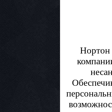
Нортон 
компани
неса
Обеспечив
персональн
возможнос