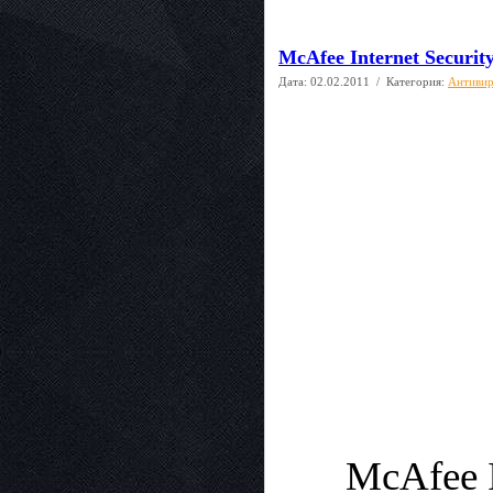
McAfee Internet Securit
Дата:
02.02.2011
/ Категория:
Антиви
McAfee I