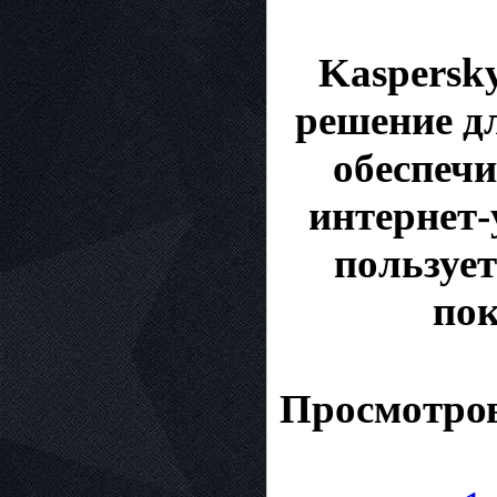
Kaspersky
решение дл
обеспеч
интернет-
пользует
пок
Просмотров