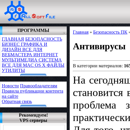
ПРОГРАММЫ
Главная
»
Безопасность ПК
ГЛАВНАЯ
БЕЗОПАСНОСТЬ
Антивирусы
БИЗНЕС
ГРАФИКА И
ДИЗАЙН
ВСЕ ДЛЯ
ВЕБМАСТЕРА
ИНТЕРНЕТ
МУЛЬТИМЕДИА
СИСТЕМА
ВСЕ ДЛЯ MAC OS X
ФАЙЛЫ
В категории материалов:
16
УТИЛИТЫ
На сегодня
Новости
Правообладателям
становится 
Правила публикации контента
на сайте
Обратная связь
проблема 
практическ
Рекомендуем!
VPS серверы
Для того, ч