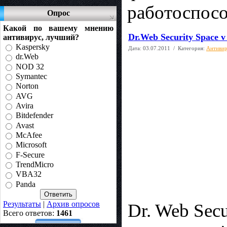
работоспосо
Опрос
Какой по вашему мнению
Dr.Web Security Space v 
антивирус, лучший?
Kaspersky
Дата:
03.07.2011
/ Категория:
Антиви
dr.Web
NOD 32
Symantec
Norton
AVG
Avira
Bitdefender
Avast
McAfee
Microsoft
F-Secure
TrendMicro
VBA32
Panda
Результаты
|
Архив опросов
Dr. Web Sec
Всего ответов:
1461