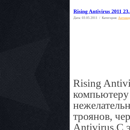
Rising Antivirus 2011 23
Дата:
03.05.2011
/ Категория:
Антиви
Rising Antiv
компьютеру 
нежелательн
троянов, че
Antivirus.С