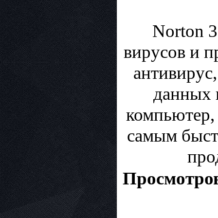
Norton 3
вирусов и п
антивирус,
данных 
компьютер,
самым быст
про
Просмотров