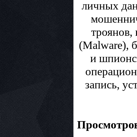
личных дан
мошеннич
троянов,
(Malware), 
и шпионс
операцион
запись, ус
Просмотров