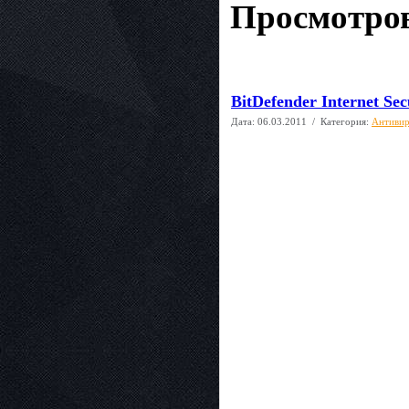
Просмотров
BitDefender Internet Sec
Дата:
06.03.2011
/ Категория:
Антиви