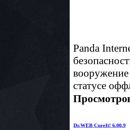
Panda Intern
безопасност
вооружение
статусе офф
Просмотров
Dr.WEB CureIt! 6.00.9