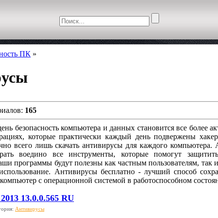
сность ПК
»
русы
риалов:
165
ень безопасность компьютера и данных становится все более а
рациях, которые практически каждый день подвержены хакер
чно всего лишь скачать антивирусы для каждого компьютера. А
брать воедино все инструменты, которые помогут защити
аши программы будут полезны как частным пользователям, так и
 использование. Антивирусы бесплатно - лучший способ сохр
 компьютер с операционной системой в работоспособном состоян
 2013 13.0.0.565 RU
гория:
Антивирусы