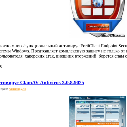
ютно многофункциональный антивирус FortiClient Endpoint Securi
темы Windows. Предтсавляет комплексную защиту не только от 
льзователя, хакерских атак, внешних вторжений, борется спам 
6
ивирус ClamAV Antivirus 3.0.8.9025
гория:
Антивирусы