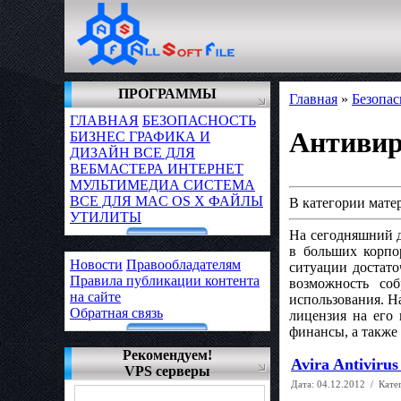
ПРОГРАММЫ
Главная
»
Безопа
ГЛАВНАЯ
БЕЗОПАСНОСТЬ
Антиви
БИЗНЕС
ГРАФИКА И
ДИЗАЙН
ВСЕ ДЛЯ
ВЕБМАСТЕРА
ИНТЕРНЕТ
МУЛЬТИМЕДИА
СИСТЕМА
ВСЕ ДЛЯ MAC OS X
ФАЙЛЫ
В категории мате
УТИЛИТЫ
На сегодняшний д
в больших корпо
Новости
Правообладателям
ситуации достато
Правила публикации контента
возможность со
на сайте
использования. Н
Обратная связь
лицензия на его
финансы, а также
Рекомендуем!
Avira Antivirus
VPS серверы
Дата:
04.12.2012
/ Кате