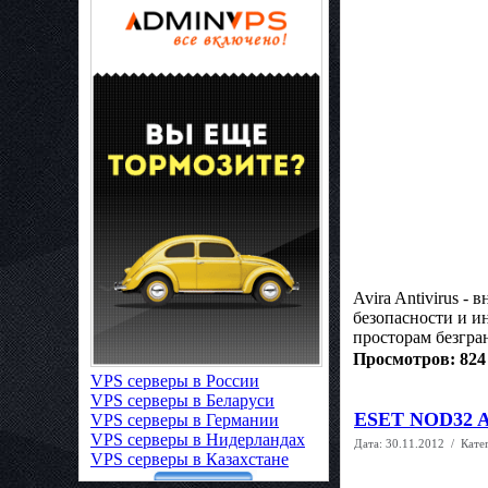
Avira Antivirus 
безопасности и и
просторам безгра
Просмотров: 824
VPS серверы в России
VPS серверы в Беларуси
ESET NOD32 Ant
VPS серверы в Германии
VPS серверы в Нидерландах
Дата:
30.11.2012
/ Кате
VPS серверы в Казахстане