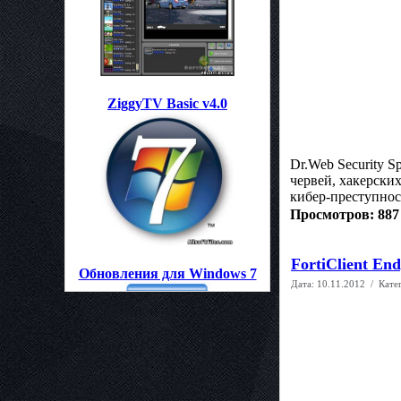
ZiggyTV Basic v4.0
Dr.Web Security 
червей, хакерски
кибер-преступност
Просмотров: 887
FortiClient End
Обновления для Windows 7
Дата:
10.11.2012
/ Кате