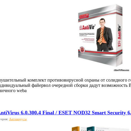
- внушительный комплект противовирусной охраны от солидного г
ндивидуальный файервол очередной сборки дадут возможность 
ничного webа
iVirus 6.0.300.4 Final / ESET NOD32 Smart Security 6.0
гория:
Антивирусы