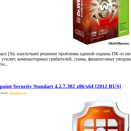
Space [/b]- наилучшее решение проблемы единой охраны ПК от ин
х утилит, компьюторных грабителей, спама, фишинговых уведо
и...
point Security Standart 4.2.7.302 x86/x64 [2012 RUS]
гория:
Антивирусы