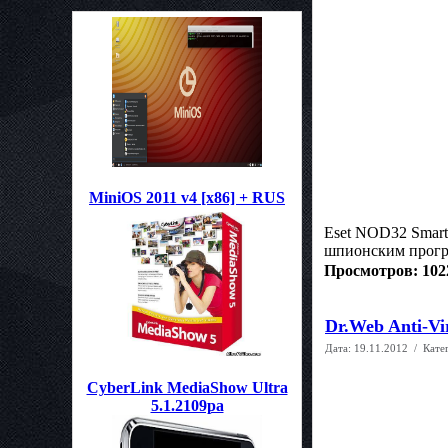
MiniOS 2011 v4 [x86] + RUS
Eset NOD32 Smart 
шпионским прогр
Просмотров: 102
Dr.Web Anti-Vi
Дата:
19.11.2012
/ Кате
CyberLink MediaShow Ultra
5.1.2109pa