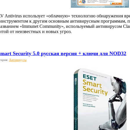
 Antivirus использует «облачную» технологию обнаружения вре
нструментом к другим основным антивирусным программам, пре
азванием «Immunet Community», используемый антивирусом Clam
итой от неизвестных и новых угроз.
art Security 5.0 русская версия + ключи для NOD32
гория:
Антивирусы