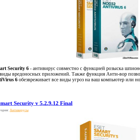
t Security 6
- антивирус совместно с функцией розыска шпион
 виды вредоносных приложений. Также функция Анти-вор позво
Virus 6
обезвреживает все виды угроз на ваш компьютер или но
rt Security v 5.2.9.12 Final
гория:
Антивирусы