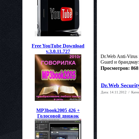
Free YouTube Download
v.3.0.11.727
Dr.Web Anti-Viru
Guard и брандмау
Просмотров: 868
Dr.Web Security
Дата:
14.11.2012
/ Кате
MP3book2005 426 +
Голосовой движок