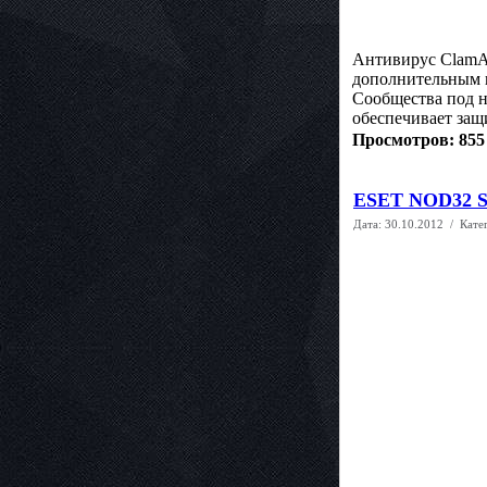
Антивирус ClamAV
дополнительным и
Сообщества под н
обеспечивает защ
Просмотров: 855
ESET NOD32 Sm
Дата:
30.10.2012
/ Кате