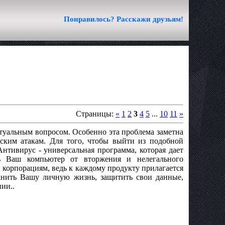
Понравилось? Расскажи друзьям!
Страницы:
«
1
2
3
4
5
...
10
11
»
ктуальным вопросом. Особенно эта проблема заметна
ским атакам. Для того, чтобы выйти из подобной
нтивирус - универсальная программа, которая дает
ть Ваш компьютер от вторжения и нелегального
 корпорациям, ведь к каждому продукту прилагается
анить Вашу личную жизнь, защитить свои данные,
ии..