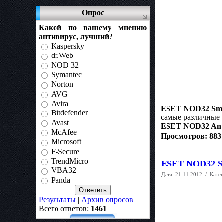
Опрос
Какой по вашему мнению
антивирус, лучший?
Kaspersky
dr.Web
NOD 32
Symantec
Norton
AVG
Avira
ESET NOD32 Smar
Bitdefender
самые различные
Avast
ESET NOD32 Anti
McAfee
Просмотров: 883
Microsoft
F-Secure
TrendMicro
ESET NOD32 Sma
VBA32
Дата:
21.11.2012
/ Кате
Panda
Результаты
|
Архив опросов
Всего ответов:
1461