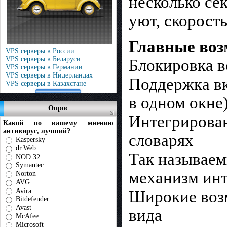
несколько сек
уют, скорость
Главные возм
VPS серверы в России
VPS серверы в Беларуси
Блокировка в
VPS серверы в Германии
VPS серверы в Нидерландах
Поддержка вкл
VPS серверы в Казахстане
в одном окне
Опрос
Интегрирован
Какой по вашему мнению
антивирус, лучший?
словарях
Kaspersky
dr.Web
Так называем
NOD 32
Symantec
механизм инт
Norton
AVG
Avira
Широкие возм
Bitdefender
Avast
вида
McAfee
Microsoft