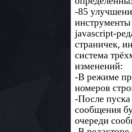
определённых
-85 улучшени
инструменты 
javascript-ре
страничек, и
система трёх
изменений:
-В режиме пр
номеров стро
-После пуска
сообщения бу
очереди соо
-В редакторе