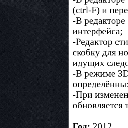
(ctrl-F) и пе
-В редакторе
интерфейса;
-Редактор ст
скобку для н
идущих следо
-В режиме 3D
определённы
-При изменен
обновляется 
Год:
2012