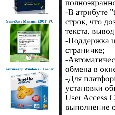
полноэкранн
-В атрибуте "
строк, что д
GameSave Manager (2011) РС
текста, вывод
-Поддержка ц
страничке;
-Автоматичес
обмена в окн
Активатор Windows 7 Loader
-Для платфо
установки об
User Access 
выполнение о