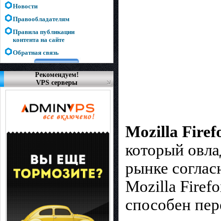
Новости
Правообладателям
Правила публикации
контента на сайте
Обратная связь
Рекомендуем!
VPS серверы
Mozilla Fire
который овла
рынке соглас
Mozilla Fire
способен пер