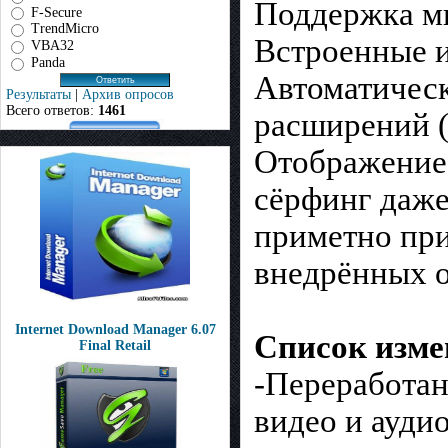
Поддержка м
F-Secure
TrendMicro
Встроенные и
VBA32
Panda
Автоматическ
Результаты
|
Архив опросов
Всего ответов:
1461
расширений (
Отображение 
сёрфинг даже
приметно при
внедрённых о
Internet Download Manager 6.07
Список изме
Final Retail
-Переработан
видео и ауди