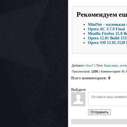
Рекомендуем е
MiniNet - маленькая
Opera AC 3.7.9 Final
Mozilla Firefox 15.0 
Opera 12.01 Build 153
Opera SM 12.01.1528 
Добавил:
rbus7
| Теги:
Браузеры
,
инте
Просмотров:
1205
| Комментарии:
0
| 
Всего комментариев
:
0
Войдите:
Отправить