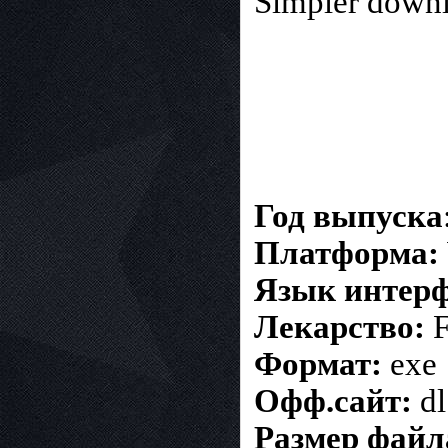
Simpler down
Год выпуска
Платформа:
Язык интерф
Лекарство:
F
Формат:
exe
Офф.сайт:
dl
Размер файл