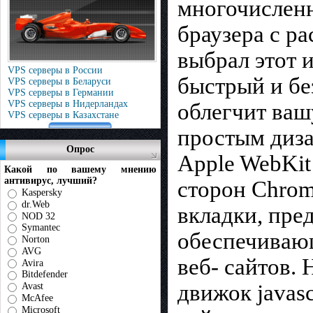
многочисленн
браузера с р
выбрал этот 
VPS серверы в России
быстрый и бе
VPS серверы в Беларуси
VPS серверы в Германии
VPS серверы в Нидерландах
облегчит ваш
VPS серверы в Казахстане
простым диз
Опрос
Apple WebKit
Какой по вашему мнению
антивирус, лучший?
сторон Chrom
Kaspersky
dr.Web
вкладки, пре
NOD 32
Symantec
обеспечиваю
Norton
AVG
веб- сайтов.
Avira
Bitdefender
движок javasc
Avast
McAfee
Microsoft