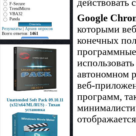
действовать 
F-Secure
TrendMicro
VBA32
Google Chro
Panda
которыми веб
Результаты
|
Архив опросов
Всего ответов:
1461
конечных пол
программные 
использовать
автономном р
веб-приложен
программ, та
Unattended Soft Pack 09.10.11
минималистич
(x32/x64/ML/RUS) - Тихая
установка
отображается