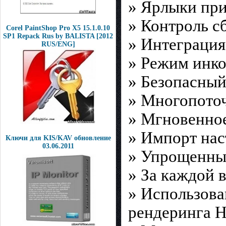
» Ярлыки пр
» Контроль с
Corel PaintShop Pro X5 15.1.0.10
SP1 Repack Rus by BALISTA [2012
» Интеграция
RUS/ENG]
» Режим инк
» Безопасны
» Многопоточ
» Мгновенное
» Импорт нас
Ключи для KIS/KAV обновление
03.06.2011
» Упрощенный
» За каждой 
» Использова
рендеринга