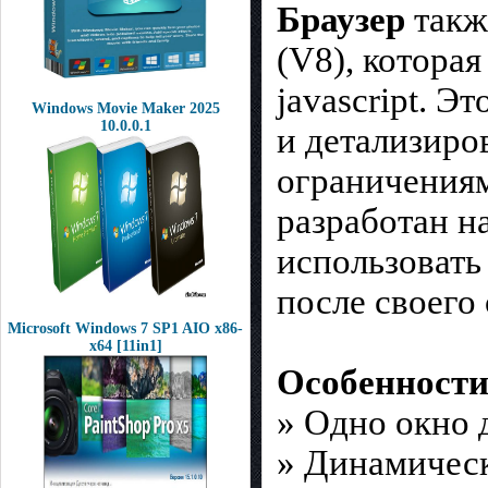
Браузер
такж
(V8), котора
javascript. Э
Windows Movie Maker 2025
10.0.0.1
и детализир
ограничениям
разработан н
использовать
после своего
Microsoft Windows 7 SP1 AIO x86-
x64 [11in1]
Особенности
» Одно окно 
» Динамичес