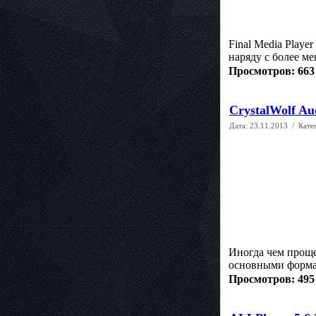
Final Media Play
наряду с более м
Просмотров: 663
CrystalWolf Aud
Дата:
23.11.2013
/ Кате
Иногда чем проще,
основными форма
Просмотров: 495