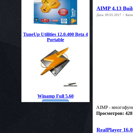
AIMP 4.13 Buil
Дата:
09.05.2017
/ Кате
TuneUp Utilities 12.0.400 Beta 4
Portable
Winamp Full 5.60
AIMP - многофунк
Просмотров: 428
RealPlayer 16.0