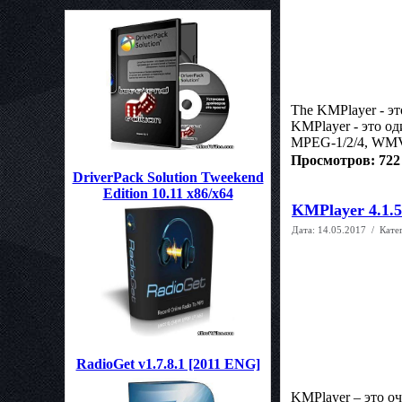
The KMPlayer - э
KMPlayer - это о
MPEG-1/2/4, WMV,
Просмотров: 722
DriverPack Solution Tweekend
Edition 10.11 x86/x64
KMPlayer 4.1.5
Дата:
14.05.2017
/ Кате
RadioGet v1.7.8.1 [2011 ENG]
KMPlayer – это о