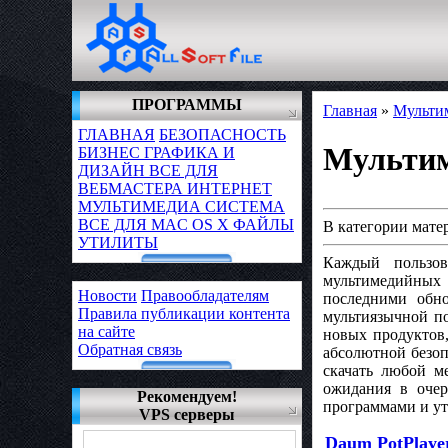
ПРОГРАММЫ
Главная
»
Мульти
ГЛАВНАЯ
БЕЗОПАСНОСТЬ
Мульти
БИЗНЕС
ГРАФИКА И
ДИЗАЙН
ВСЕ ДЛЯ
ВЕБМАСТЕРА
ИНТЕРНЕТ
МУЛЬТИМЕДИА
СИСТЕМА
ВСЕ ДЛЯ MAC OS X
ФАЙЛЫ
В категории мате
УТИЛИТЫ
Каждый пользов
мультимедийных
Новости
Правообладателям
последними обн
Правила публикации контента
мультиязычной п
на сайте
новых продуктов
Обратная связь
абсолютной безоп
скачать любой м
ожидания в очер
Рекомендуем!
программами и ут
VPS серверы
Daum PotPlayer