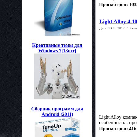
Просмотров: 103
Light Alloy 4.1
Дата:
13.05.2017
/ Кате
Креативные темы для
Windows 7[13шт]
Сборник программ для
Android (2011)
Light Alloy комп
особенность - про
Просмотров: 416