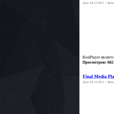
Дата:
04.12.2013
/ Кате
RealPlayer являет
Просмотров: 682
Final Media Pl
Дата:
04.12.2013
/ Кате