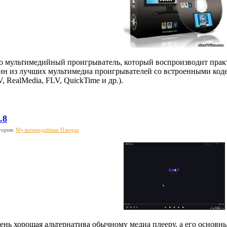
то мультимедийный проигрыватель, который воспроизводит прак
дин из лучших мультимедиа проигрывателей со встроенными ко
 RealMedia, FLV, QuickTime и др.).
.8
гория:
Мультимедийные Плееры
чень хорошая альтернатива обычному медиа плееру, а его основн