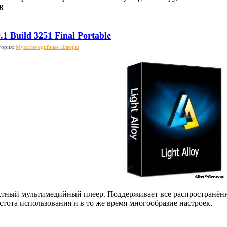
8
0.1 Build 3251 Final Portable
гория:
Мультимедийные Плееры
актный мультимедийный плеер. Поддерживает все распространё
стота использования и в то же время многообразие настроек.