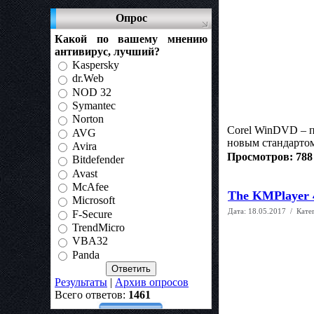
Опрос
Какой по вашему мнению
антивирус, лучший?
Kaspersky
dr.Web
NOD 32
Symantec
Norton
Corel WinDVD – п
AVG
новым стандартом
Avira
Просмотров: 788
Bitdefender
Avast
McAfee
The KMPlayer 4
Microsoft
Дата:
18.05.2017
/ Кате
F-Secure
TrendMicro
VBA32
Panda
Результаты
|
Архив опросов
Всего ответов:
1461