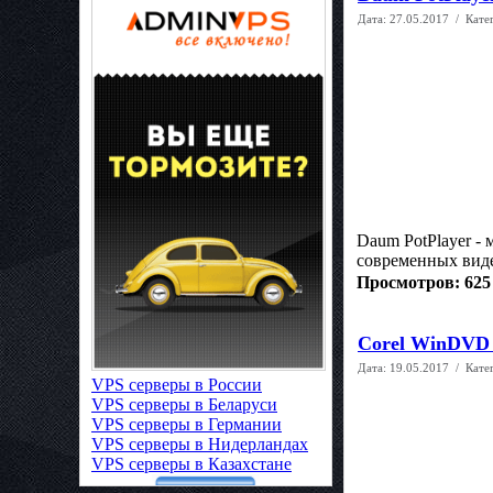
Дата:
27.05.2017
/ Кате
Daum PotPlayer -
современных виде
Просмотров: 625
Corel WinDVD P
Дата:
19.05.2017
/ Кате
VPS серверы в России
VPS серверы в Беларуси
VPS серверы в Германии
VPS серверы в Нидерландах
VPS серверы в Казахстане