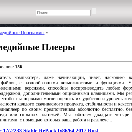
медийные Программы
»
медийные Плееры
риалов:
156
атель компьютера, даже начинающий, знает, насколько 
 файлов, с разнообразными возможностями и функциями. У
овленными версиями, способны воспроизводить любые фор
оддержкой, дополнительными опционными клавишами. Мы рег
, чтобы вы первыми могли оценить их удобство и уровень ко
асности каждого скачиваемого продукта, стабильности и качеств
едиаплеер по своим предпочтениям абсолютно бесплатно, без
еди или скрытых платежей. Мы работаем двадцать четыре 
илитами, с помощью которых ваша работа и развлече...
 1.7.2233 Stable RePack [x86/64 2017 Rus]