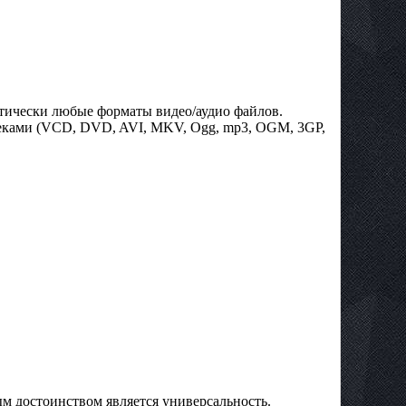
тически любые форматы видео/аудио файлов.
деками (VCD, DVD, AVI, MKV, Ogg, mp3, OGM, 3GP,
ым достоинством является универсальность.